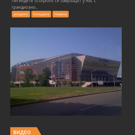
Легендите Scorpions се завръщат у нас с
грандиозно...
актуално
Концерти
Новини
ВИДЕО