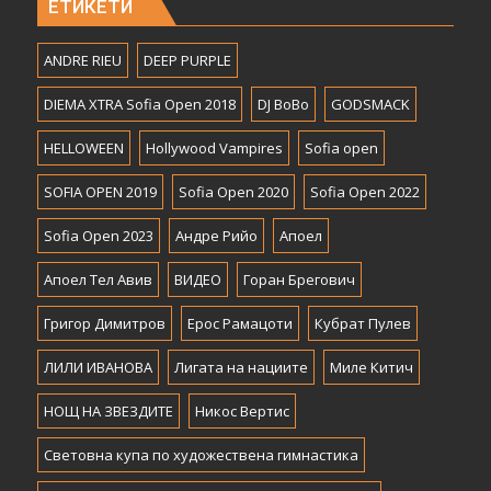
ЕТИКЕТИ
ANDRE RIEU
DEEP PURPLE
DIEMA XTRA Sofia Open 2018
DJ BoBo
GODSMACK
HELLOWEEN
Hollywood Vampires
Sofia open
SOFIA OPEN 2019
Sofia Open 2020
Sofia Open 2022
Sofia Open 2023
Андре Рийо
Апоел
Апоел Тел Авив
ВИДЕО
Горан Брегович
Григор Димитров
Ерос Рамацоти
Кубрат Пулев
ЛИЛИ ИВАНОВА
Лигата на нациите
Миле Китич
НОЩ НА ЗВЕЗДИТЕ
Никос Вертис
Световна купа по художествена гимнастика