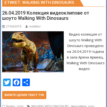
ЕТИКЕТ:
WALKING WITH DINOSAURS
26.04.2019 Колекция видеоклипове от
шоуто Walking With Dinosaurs
27/04/2019
redaktor
Видео колекция от
шоуто Walking With
Dinosaurs проведено
на 26.04.2019 година
в зала Арена Армеец.
Walking With Dinosaurs
видео:
T
F
S
w
ac
h
itt
e
ar
ВИЖТЕ ЦЕЛИЯ ТЕКСТ ТУК
er
b
e
,
,
,
Видео
Шоу
WALKING WITH DINOSAURS
динозаври
шоу