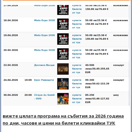
вижте цялата програма на събития за 2026 година
по дни, часове и цени на билети кликвайки ТУК