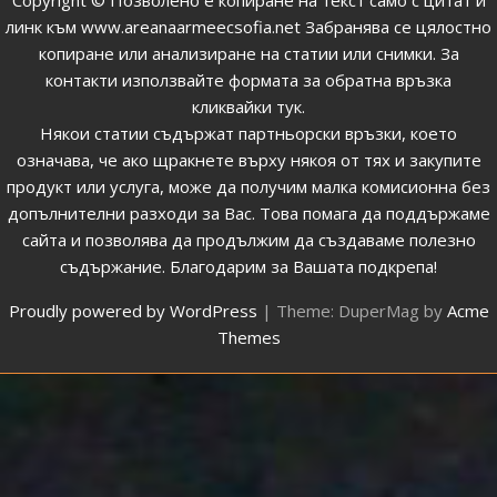
линк към
www.areanaarmeecsofia.net
Забранява се цялостно
копиране или анализиране на статии или снимки.
За
контакти използвайте формата за обратна връзка
кликвайки тук
.
Някои статии съдържат партньорски връзки, което
означава, че ако щракнете върху някоя от тях и закупите
продукт или услуга, може да получим малка комисионна без
допълнителни разходи за Вас. Това помага да поддържаме
сайта и позволява да продължим да създаваме полезно
съдържание. Благодарим за Вашата подкрепа!
Proudly powered by WordPress
|
Theme: DuperMag by
Acme
Themes