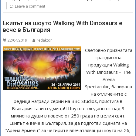
o
Leave a comment
o
Екипът на шоуто Walking With Dinosaurs е
k
вече в България
22/04/2019
redaktor
Световно признатата
грандиозна
продукция Walking
With Dinosaurs – The
Arena
Spectacular, базирана
на отличените с
редица награди серии на BBC Studios, пристига в
България тази седмица! Шоуто е гледано от над 9
милиона души в повече от 250 града по целия свят.
Екипът е вече в България, за да подготви сцената на
“Арена Армеец” за четирите впечатляващи шоута на 26,