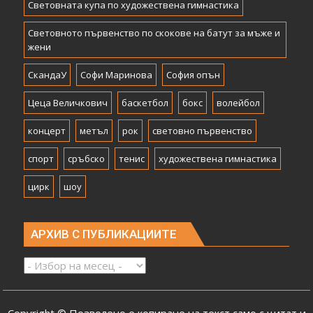
Световната купа по художествена гимнастика
Световното първенство по скокове на батут за мъже и
жени
СкандаУ
Софи Маринова
София опън
Цеца Величкович
баскетбол
бокс
волейбол
концерт
метъл
рок
световно първенство
спорт
сръбско
тенис
художествена гимнастика
цирк
шоу
АРХИВ С ПУБЛИКАЦИИТЕ
Архив
с
публикациите
Copyright © Позволено е копиране на текст само с цитат и