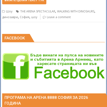
itt
e
ar
ВИЖТЕ ЦЕЛИЯ ТЕКСТ ТУК
er
b
e
,
,
Шоу
THE ARENA SPECTACULAR
WALKING WITH DINOSAURS
o
,
,
динозаври
София
шоу
Leave a comment
o
k
FACEBOOK
ПРОГРАМА НА АРЕНА 8888 СОФИЯ ЗА 2026
ГОДИНА