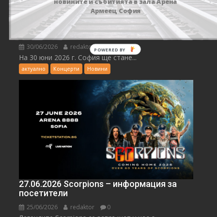
новините и събитията в зала Арена
Армеец София
30.06.2026 FOREIGNER Информация за
посетители
30/06/2026
redaktor
0
На 30 юни 2026 г. София ще стане...
актуално
Концерти
Новини
27.06.2026 Scorpions – информация за
посетители
25/06/2026
redaktor
0