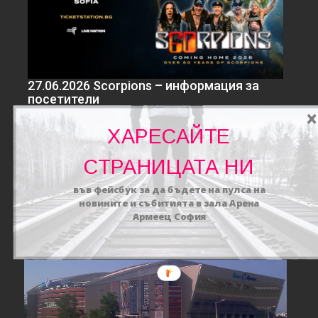
27.06.2026 Scorpions – информация за
посетители
25/06/2026
redaktor
0
ХАРЕСАЙТЕ
Легендите Scorpions се завръщат у нас с
грандиозно...
СТРАНИЦАТА НИ
актуално
Концерти
Новини
във фейсбук за да бъдете на пулса на
новините и събитията в зала Арена
Армеец София