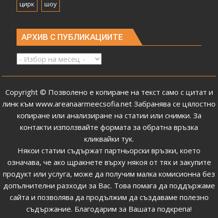
цирк
шоу
АРХИВ С ПУБЛИКАЦИИТЕ
Архив
с
публикациите
Copyright © Позволено е копиране на текст само с цитат и
линк към
www.areanaarmeecsofia.net
Забранява се цялостно
копиране или анализиране на статии или снимки.
За
контакти използвайте формата за обратна връзка
кликвайки тук
.
Някои статии съдържат партньорски връзки, което
означава, че ако щракнете върху някоя от тях и закупите
продукт или услуга, може да получим малка комисионна без
допълнителни разходи за Вас. Това помага да поддържаме
сайта и позволява да продължим да създаваме полезно
съдържание. Благодарим за Вашата подкрепа!