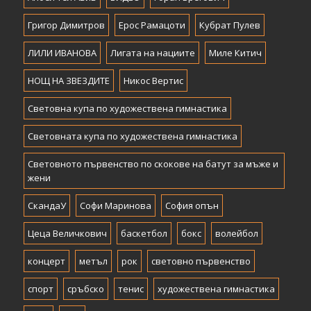
Григор Димитров
Ерос Рамацоти
Кубрат Пулев
ЛИЛИ ИВАНОВА
Лигата на нациите
Миле Китич
НОЩ НА ЗВЕЗДИТЕ
Никос Вертис
Световна купа по художествена гимнастика
Световната купа по художествена гимнастика
Световното първенство по скокове на батут за мъже и
жени
СкандаУ
Софи Маринова
София опън
Цеца Величкович
баскетбол
бокс
волейбол
концерт
метъл
рок
световно първенство
спорт
сръбско
тенис
художествена гимнастика