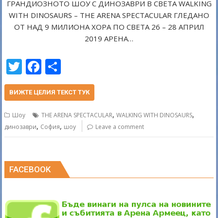
ГРАНДИОЗНОТО ШОУ С ДИНОЗАВРИ В СВЕТА WALKING
WITH DINOSAURS – THE ARENA SPECTACULAR ГЛЕДАНО
ОТ НАД 9 МИЛИОНА ХОРА ПО СВЕТА 26 – 28 АПРИЛ
2019 АРЕНА…
T
F
S
w
ac
h
itt
e
ar
ВИЖТЕ ЦЕЛИЯ ТЕКСТ ТУК
er
b
e
,
,
Шоу
THE ARENA SPECTACULAR
WALKING WITH DINOSAURS
o
,
,
динозаври
София
шоу
Leave a comment
o
k
FACEBOOK