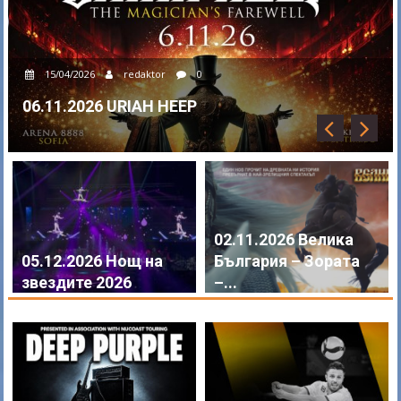
07/11/2025
redaktor
0
Билетите за EuroVolley 2026 са вече в
продажба
02.11.2026 Велика
05.12.2026 Нощ на
България – Зората
звездите 2026
–...