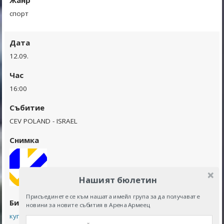
спорт
Дата
12.09.
Час
16:00
Събитие
CEV POLAND - ISRAEL
Снимка
Нашият бюлетин
Присъединете се към нашата имейл група за да получавате
Билети
новини за новите събития в Арена Армеец
купете билети от тук