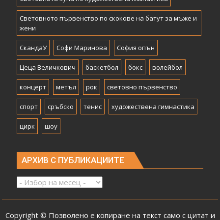
Световното първенство по скокове на батут за мъже и
жени
СкандаУ
Софи Маринова
София опън
Цеца Величкович
баскетбол
бокс
волейбол
концерт
метъл
рок
световно първенство
спорт
сръбско
тенис
художествена гимнастика
цирк
шоу
АРХИВ С ПУБЛИКАЦИИТЕ
Архив
с
публикациите
Copyright © Позволено е копиране на текст само с цитат и