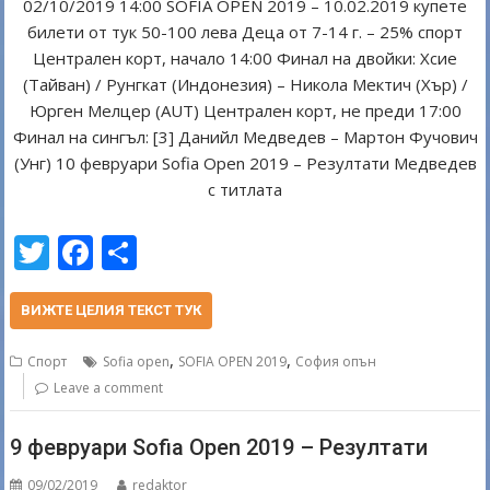
02/10/2019 14:00 SOFIA OPEN 2019 – 10.02.2019 купете
билети от тук 50-100 лева Деца от 7-14 г. – 25% спорт
Централен корт, начало 14:00 Финал на двойки: Хсие
(Тайван) / Рунгкат (Индонезия) – Никола Мектич (Хър) /
Юрген Мелцер (AUT) Централен корт, не преди 17:00
Финал на сингъл: [3] Данийл Медведев – Мартон Фучович
(Унг) 10 февруари Sofia Open 2019 – Резултати Медведев
с титлата
T
F
S
w
ac
h
itt
e
ar
ВИЖТЕ ЦЕЛИЯ ТЕКСТ ТУК
er
b
e
,
,
Спорт
Sofia open
SOFIA OPEN 2019
София опън
o
Leave a comment
o
9 февруари Sofia Open 2019 – Резултати
k
09/02/2019
redaktor