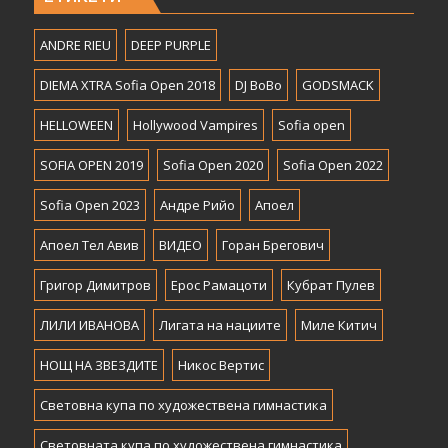
ANDRE RIEU
DEEP PURPLE
DIEMA XTRA Sofia Open 2018
DJ BoBo
GODSMACK
HELLOWEEN
Hollywood Vampires
Sofia open
SOFIA OPEN 2019
Sofia Open 2020
Sofia Open 2022
Sofia Open 2023
Андре Рийо
Апоел
Апоел Тел Авив
ВИДЕО
Горан Брегович
Григор Димитров
Ерос Рамацоти
Кубрат Пулев
ЛИЛИ ИВАНОВА
Лигата на нациите
Миле Китич
НОЩ НА ЗВЕЗДИТЕ
Никос Вертис
Световна купа по художествена гимнастика
Световната купа по художествена гимнастика