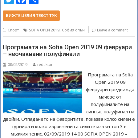
w
ac
h
itt
e
ar
ВИЖТЕ ЦЕЛИЯ ТЕКСТ ТУК
er
b
e
,
Спорт
SOFIA OPEN 2019
София опън
Leave a comment
o
o
Програмата на Sofia Open 2019 09 февруари
– неочаквани полуфинали
k
08/02/2019
redaktor
Програмата на Sofia
Open 2019 09
февруари предвижда
мачове от
полуфиналите на
сингъл, полуфинал на
двойки. Отпадането на фаворитите, показва колко силен е
турнира и колко изравнени са силите извън топ 3 в
мъжкия тенис. 02/09/2019 14:00 SOFIA OPEN 2019 –