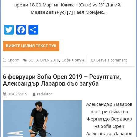
преди 18.00 Мартин Клижан (Слвк) vs [3] Данийл
Медведев (Рус) [7] Гаел Монфис…
T
F
S
w
ac
h
itt
e
ar
ВИЖТЕ ЦЕЛИЯ ТЕКСТ ТУК
er
b
e
,
Спорт
SOFIA OPEN 2019
София опън
Leave a comment
o
o
6 февруари Sofia Open 2019 – Резултати,
Александър Лазаров със загуба
k
06/02/2019
redaktor
Александър Лазаров
взе три гейма на
Фернандо Вердаско
на Sofia Open
Александър Лазаров