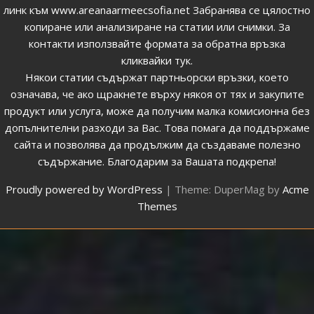
линк към
www.areanaarmeecsofia.net
Забранява се цялостно
копиране или анализиране на статии или снимки.
За
контакти използвайте формата за обратна връзка
кликвайки тук
.
Някои статии съдържат партньорски връзки, което
означава, че ако щракнете върху някоя от тях и закупите
продукт или услуга, може да получим малка комисионна без
допълнителни разходи за Вас. Това помага да поддържаме
сайта и позволява да продължим да създаваме полезно
съдържание. Благодарим за Вашата подкрепа!
Proudly powered by WordPress
|
Theme: DuperMag by
Acme
Themes