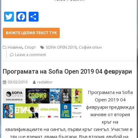
T
F
S
w
ac
h
itt
e
ar
ВИЖТЕ ЦЕЛИЯ ТЕКСТ ТУК
er
b
e
,
,
Новини
Спорт
SOFIA OPEN 2019
София опън
o
Leave a comment
o
Програмата на Sofia Open 2019 04 февруари
k
03/02/2019
redaktor
Програмата на Sofia
Open 2019 04
февруари предвижда
мачове от втория
кръг на
квалификациите на сингъл, първи кръг сингъл. Участие в
тях ще вземат двама българи. Във втория двубой на