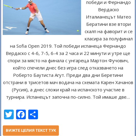
победи и Фернандо
Вердаско
Италианецът Матео
Бератини взе втори
скалп на фаворит и се
класира за полуфинал
на Sofia Open 2019. Той победи испанеца Фернандо
Вердаско с 4-6, 7-5, 6-4 за 2 часа и 22 минути и утре ще
спори за място на финала с унгареца Мартон Фучович,
който спечели днес без игра след отказването на
Роберто Баутиста Агут. Преди два дни Беретини
отстрани в трисетов мач водача на схемата Карен Хачанов
(Русия), а днес сложи край на испанското участие в
турнира. Испанецът започна по-силно. Той имаше две…
T
F
S
w
ac
h
itt
e
ar
ВИЖТЕ ЦЕЛИЯ ТЕКСТ ТУК