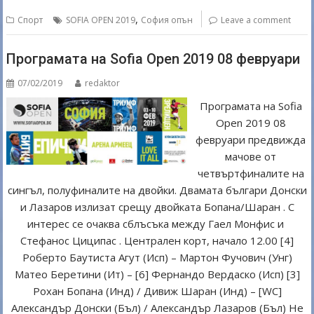
er
b
e
,
Спорт
SOFIA OPEN 2019
София опън
Leave a comment
o
o
Програмата на Sofia Open 2019 08 февруари
k
07/02/2019
redaktor
Програмата на Sofia
Open 2019 08
февруари предвижда
мачове от
четвъртфиналите на
сингъл, полуфиналите на двойки. Двамата българи Донски
и Лазаров излизат срещу двойката Бопана/Шаран . С
интерес се очаква сблъсъка между Гаел Монфис и
Стефанос Циципас . Централен корт, начало 12.00 [4]
Роберто Баутиста Агут (Исп) – Мартон Фучович (Унг)
Матео Беретини (Ит) – [6] Фернандо Вердаско (Исп) [3]
Рохан Бопана (Инд) / Дивиж Шаран (Инд) – [WC]
Александър Донски (Бъл) / Александър Лазаров (Бъл) Не