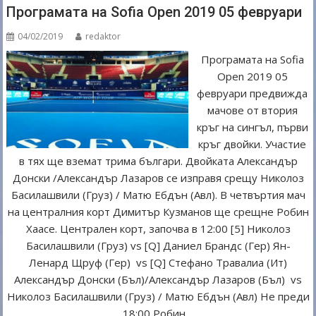
o
Програмата на Sofia Open 2019 05 февруари
k
04/02/2019
redaktor
Програмата на Sofia
Open 2019 05
февруари предвижда
мачове от втория
кръг на сингъл, първи
кръг двойки. Участие
в тях ще вземат трима българи. Двойката Александър
Донски /Александър Лазаров се изправя срещу Николоз
Басилашвили (Груз) / Матю Ебдън (Авл). В четвъртия мач
на централния корт Димитър Кузманов ще срещне Робин
Хаасе. Централен корт, започва в 12:00 [5] Николоз
Басилашвили (Груз) vs [Q] Даниел Брандс (Гер) Ян-
Ленард Щруф (Гер) vs [Q] Стефано Травалиа (Ит)
Александър Донски (Бъл)/Александър Лазаров (Бъл) vs
Николоз Басилашвили (Груз) / Матю Ебдън (Авл) Не преди
18:00 Робин…