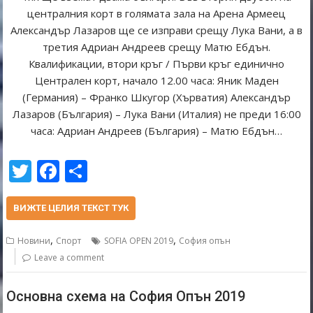
централния корт в голямата зала на Арена Армеец
Александър Лазаров ще се изправи срещу Лука Вани, а в
третия Адриан Андреев срещу Матю Ебдън.
Квалификации, втори кръг / Първи кръг единично
Централен корт, начало 12.00 часа: Яник Маден
(Германия) – Франко Шкугор (Хърватия) Александър
Лазаров (България) – Лука Вани (Италия) не преди 16:00
часа: Адриан Андреев (България) – Матю Ебдън…
T
F
S
w
ac
h
itt
e
ar
ВИЖТЕ ЦЕЛИЯ ТЕКСТ ТУК
er
b
e
,
,
Новини
Спорт
SOFIA OPEN 2019
София опън
o
Leave a comment
o
Основна схема на София Опън 2019
k