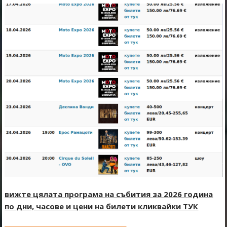
вижте цялата програма на събития за 2026 година
по дни, часове и цени на билети кликвайки ТУК