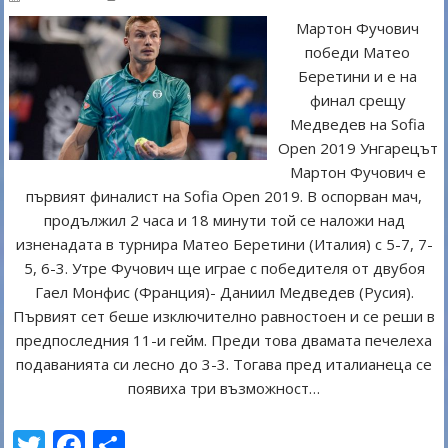
Мартон Фучович
победи Матео
Беретини и е на
финал срещу
Медведев на Sofia
Open 2019 Унгарецът
Мартон Фучович е
първият финалист на Sofia Open 2019. В оспорван мач,
продължил 2 часа и 18 минути той се наложи над
изненадата в турнира Матео Беретини (Италия) с 5-7, 7-
5, 6-3. Утре Фучович ще играе с победителя от двубоя
Гаел Монфис (Франция)- Даниил Медведев (Русия).
Първият сет беше изключително равностоен и се реши в
предпоследния 11-и гейм. Преди това двамата печелеха
подаванията си лесно до 3-3. Тогава пред италианеца се
появиха три възможност…
T
F
S