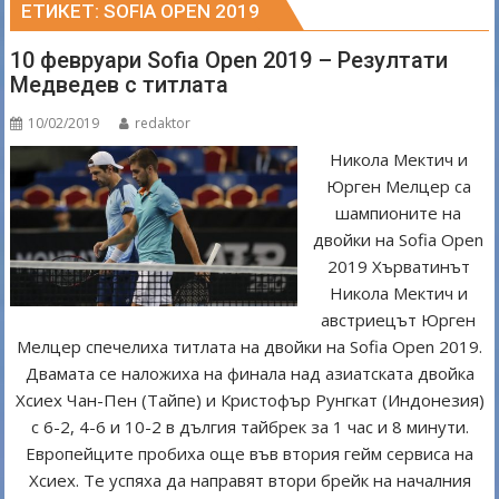
ЕТИКЕТ:
SOFIA OPEN 2019
10 февруари Sofia Open 2019 – Резултати
Медведев с титлата
10/02/2019
redaktor
Никола Мектич и
Юрген Мелцер са
шампионите на
двойки на Sofia Open
2019 Хърватинът
Никола Мектич и
австриецът Юрген
Мелцер спечелиха титлата на двойки на Sofia Open 2019.
Двамата се наложиха на финала над азиатската двойка
Хсиех Чан-Пен (Тайпе) и Кристофър Рунгкат (Индонезия)
с 6-2, 4-6 и 10-2 в дългия тайбрек за 1 час и 8 минути.
Европейците пробиха още във втория гейм сервиса на
Хсиех. Те успяха да направят втори брейк на началния