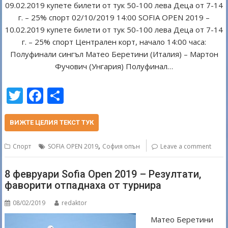
09.02.2019 купете билети от тук 50-100 лева Деца от 7-14
г. – 25% спорт 02/10/2019 14:00 SOFIA OPEN 2019 –
10.02.2019 купете билети от тук 50-100 лева Деца от 7-14
г. – 25% спорт Централен корт, начало 14:00 часа:
Полуфинали сингъл Матео Беретини (Италия) – Мартон
Фучович (Унгария) Полуфинал…
T
F
S
w
ac
h
itt
e
ar
ВИЖТЕ ЦЕЛИЯ ТЕКСТ ТУК
er
b
e
,
Спорт
SOFIA OPEN 2019
София опън
Leave a comment
o
o
8 февруари Sofia Open 2019 – Резултати,
фаворити отпаднаха от турнира
k
08/02/2019
redaktor
Матео Беретини