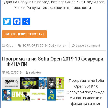
удар на Рагкунат в последната партия за 6-2. Преди това
Хсех и Рагкунат имаха своите възможности…
T
F
S
w
ac
h
itt
e
ar
ВИЖТЕ ЦЕЛИЯ ТЕКСТ ТУК
er
b
e
,
Спорт
SOFIA OPEN 2019
София опън
Leave a comment
o
o
Програмата на Sofia Open 2019 10 февруари
– ФИНАЛИ
k
09/02/2019
redaktor
Програмата на Sofia
Open 2019 10
февруари предвижда
финал на двойки и
финал на сингъл .