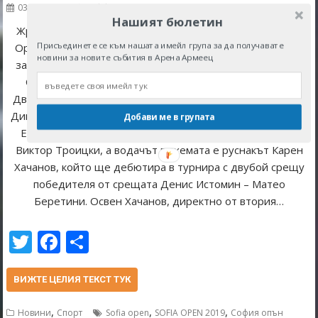
03/02/2019
redaktor
Нашият бюлетин
Жребий Вижте по-долу пълната основна схема на Sofia
Присъединете се към нашата имейл група за да получавате
Open 2019. Жребият за тенис турнира беше изтеглен в
новини за новите събития в Арена Армеец
залата за пресконференции в „Арена Армеец“. Основна
Схема Сингъл Sofia Open 2019 отвори схемата в pdf
Двамата българи в основната схема – Адриан Андреев и
Димитър Кузманов, ще премерят сили съответно с Матю
Добави ме в групата
Ебдън и Робин Хаасе. Гаел Монфис се изправя срещу
Виктор Троицки, а водачът в схемата е руснакът Карен
Хачанов, който ще дебютира в турнира с двубой срещу
победителя от срещата Денис Истомин – Матео
Беретини. Освен Хачанов, директно от втория…
T
F
S
w
ac
h
itt
e
ar
ВИЖТЕ ЦЕЛИЯ ТЕКСТ ТУК
er
b
e
,
,
,
Новини
Спорт
Sofia open
SOFIA OPEN 2019
София опън