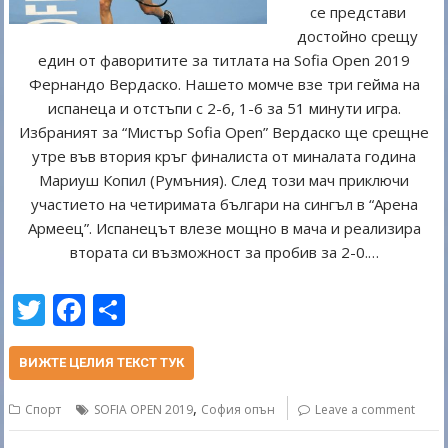
се представи
достойно срещу
един от фаворитите за титлата на Sofia Open 2019
Фернандо Вердаско. Нашето момче взе три гейма на
испанеца и отстъпи с 2-6, 1-6 за 51 минути игра.
Избраният за “Мистър Sofia Open” Вердаско ще срещне
утре във втория кръг финалиста от миналата година
Мариуш Копил (Румъния). След този мач приключи
участието на четиримата българи на сингъл в “Арена
Армеец”. Испанецът влезе мощно в мача и реализира
втората си възможност за пробив за 2-0.…
T
F
S
w
ac
h
itt
e
ar
ВИЖТЕ ЦЕЛИЯ ТЕКСТ ТУК
er
b
e
,
Спорт
SOFIA OPEN 2019
София опън
Leave a comment
o