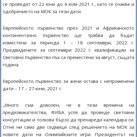
се проведат от 22 юни до 4 юли 2021 г., като се очаква и
одобрението на МОК за тези дати.
Европейското първенство през 2021 и Африканското
континентално първенство ще трябва да бъдат
изместени за периода 1 – 18 септември, 2022 г.
Предвидените за септември 2022 г. квалификации за
Световно първенство пък са преместени за август, същата
година.
Европейското първенство за жени остава с непроменени
дати – 17 – 27 юни, 2021 г.
„Много съм доволен, че в тези времена на
предизвикателства, ФИБА успя да проведе световни
консултации и толкова бързо да пренареди календара си.
Отне ни само две седмици след решението на МОК за
новите дати на Олимпийските игри. Президентът на