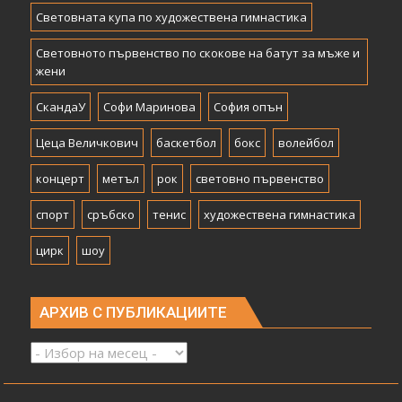
Световната купа по художествена гимнастика
Световното първенство по скокове на батут за мъже и
жени
СкандаУ
Софи Маринова
София опън
Цеца Величкович
баскетбол
бокс
волейбол
концерт
метъл
рок
световно първенство
спорт
сръбско
тенис
художествена гимнастика
цирк
шоу
АРХИВ С ПУБЛИКАЦИИТЕ
Архив
с
публикациите