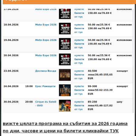
вижте цялата програма на събития за 2026 година
по дни, часове и цени на билети кликвайки ТУК