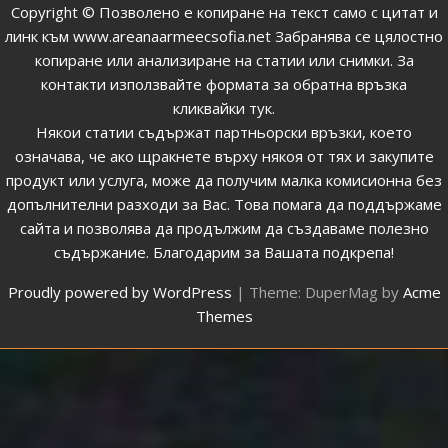
Copyright © Позволено е копиране на текст само с цитат и
линк към
www.areanaarmeecsofia.net
Забранява се цялостно
копиране или анализиране на статии или снимки.
За
контакти използвайте формата за обратна връзка
кликвайки тук
.
Някои статии съдържат партньорски връзки, което
означава, че ако щракнете върху някоя от тях и закупите
продукт или услуга, може да получим малка комисионна без
допълнителни разходи за Вас. Това помага да поддържаме
сайта и позволява да продължим да създаваме полезно
съдържание. Благодарим за Вашата подкрепа!
Proudly powered by WordPress
|
Theme: DuperMag by
Acme
Themes