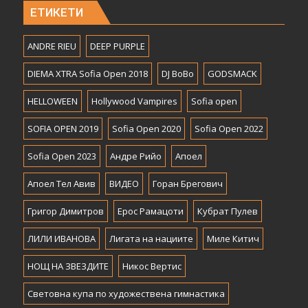
ЕТИКЕТИ
ANDRE RIEU
DEEP PURPLE
DIEMA XTRA Sofia Open 2018
DJ BoBo
GODSMACK
HELLOWEEN
Hollywood Vampires
Sofia open
SOFIA OPEN 2019
Sofia Open 2020
Sofia Open 2022
Sofia Open 2023
Андре Рийо
Апоел
Апоел Тел Авив
ВИДЕО
Горан Брегович
Григор Димитров
Ерос Рамацоти
Кубрат Пулев
ЛИЛИ ИВАНОВА
Лигата на нациите
Миле Китич
НОЩ НА ЗВЕЗДИТЕ
Никос Вертис
Световна купа по художествена гимнастика