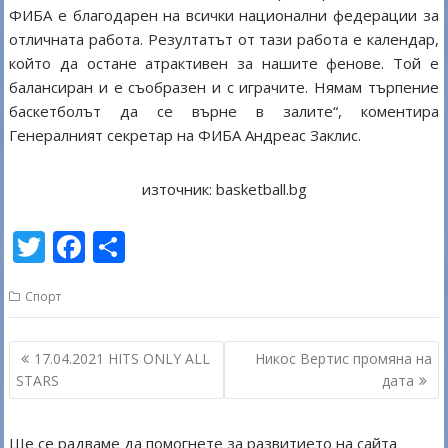
ФИБА е благодарен на всички национални федерации за
отличната работа. Резултатът от тази работа е календар,
който да остане атрактивен за нашите фенове. Той е
балансиран и е съобразен и с играчите. Нямам търпение
баскетболът да се върне в залите“, коментира
Генералният секретар на ФИБА Андреас Заклис.
източник: basketball.bg
T
F
S
w
ac
h
Спорт
itt
e
ar
er
b
e
Навигация
17.04.2021 HITS ONLY ALL
Никос Вертис промяна на
o
STARS
дата
o
k
Ще се радваме да помогнете за развитието на сайта