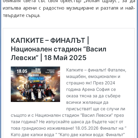
обикаля света със своя оркестър „Йохан Щраус“, за да
изпълва арени с радостно музициране и разтапя и най-
твърдите сърца.