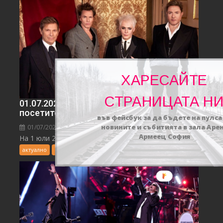
ХАРЕСАЙТЕ
СТРАНИЦАТА Н
01.07.2026 DURAN DURAN Информация за
посетители
във фейсбук за да бъдете на пулса
новините и събитията в зала Аре
01/07/2026
redaktor
0
Армеец София
На 1 юли 2026 г. Duran Duran превземат...
актуално
Концерти
Новини