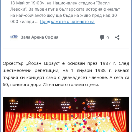
Оркестър „Йохан Щраус“ е основан през 1987 г. След
шестмесечни репетиции, на 1 януари 1988 г. изнася
първия си концерт само с дванадесет членове. А сега са
60, понякога дори 75 на много големи сцени.