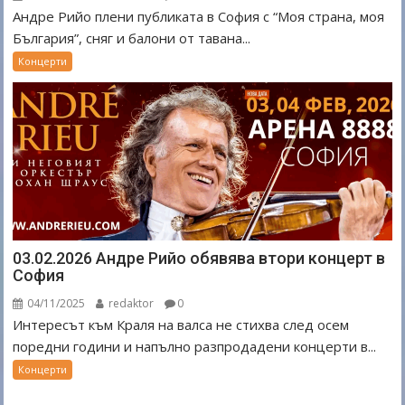
Андре Рийо плени публиката в София с “Моя страна, моя
България”, сняг и балони от тавана...
Концерти
03.02.2026 Андре Рийо обявява втори концерт в
София
04/11/2025
redaktor
0
Интересът към Краля на валса не стихва след осем
поредни години и напълно разпродадени концерти в...
Концерти