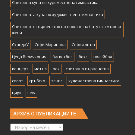
Световна купа по художествена гимнастика
Световната купа по художествена гимнастика
Световното първенство по скокове на батут за мъже и
жени
СкандаУ
Софи Маринова
София опън
Цеца Величкович
баскетбол
бокс
волейбол
концерт
метъл
рок
световно първенство
спорт
сръбско
тенис
художествена гимнастика
цирк
шоу
АРХИВ С ПУБЛИКАЦИИТЕ
Архив
с