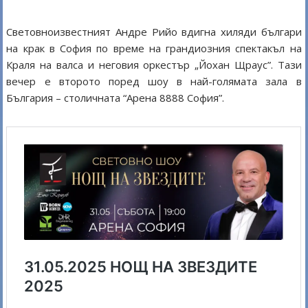
Световноизвестният Андре Рийо вдигна хиляди българи
на крак в София по време на грандиозния спектакъл на
Краля на валса и неговия оркестър „Йохан Щраус”. Тази
вечер е второто поред шоу в най-голямата зала в
България – столичната “Арена 8888 София”.