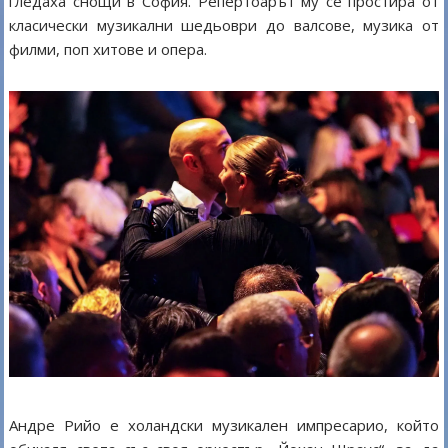
гледаха снощи в София. Репертоарът му се простира от
класически музикални шедьоври до валсове, музика от
филми, поп хитове и опера.
Андре Рийо е холандски музикален импресарио, който