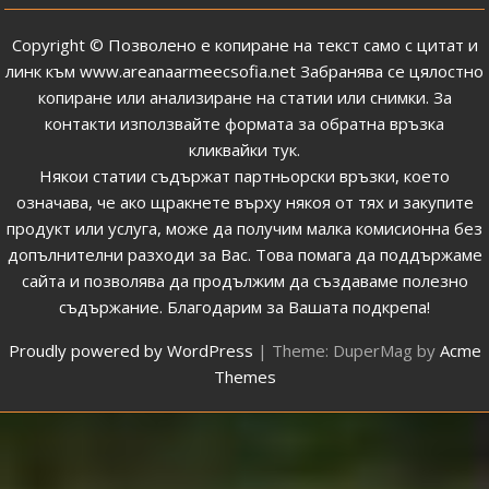
публикациите
Copyright © Позволено е копиране на текст само с цитат и
линк към
www.areanaarmeecsofia.net
Забранява се цялостно
копиране или анализиране на статии или снимки.
За
контакти използвайте формата за обратна връзка
кликвайки тук
.
Някои статии съдържат партньорски връзки, което
означава, че ако щракнете върху някоя от тях и закупите
продукт или услуга, може да получим малка комисионна без
допълнителни разходи за Вас. Това помага да поддържаме
сайта и позволява да продължим да създаваме полезно
съдържание. Благодарим за Вашата подкрепа!
Proudly powered by WordPress
|
Theme: DuperMag by
Acme
Themes