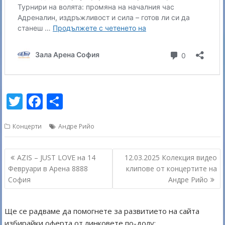
T
F
S
w
ac
h
Концерти
Андре Рийо
itt
e
ar
er
b
e
Навигация
AZIS – JUST LOVE на 14
12.03.2025 Колекция видео
o
Февруари в Арена 8888
клипове от концертите на
o
София
Андре Рийо
k
Ще се радваме да помогнете за развитието на сайта
избирайки оферта от линковете по-долу: