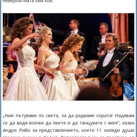
невероятната Ема Кок.
„Ние пътуваме по света, за да радваме хората! Надявам
се да видя всички да пеете и да танцувате с мен!”, казва
Андре Рийо за представлението, което 11 хиляди души