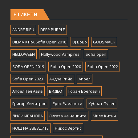
ЕТИКЕТИ
ANDRE RIEU
DEEP PURPLE
DIEMA XTRA Sofia Open 2018
DJ BoBo
GODSMACK
HELLOWEEN
Hollywood Vampires
Sofia open
SOFIA OPEN 2019
Sofia Open 2020
Sofia Open 2022
Sofia Open 2023
Андре Рийо
Апоел
Апоел Тел Авив
ВИДЕО
Горан Брегович
Григор Димитров
Ерос Рамацоти
Кубрат Пулев
ЛИЛИ ИВАНОВА
Лигата на нациите
Миле Китич
НОЩ НА ЗВЕЗДИТЕ
Никос Вертис