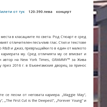
билети от тук
120-390 лева
концерт
места в класациите по света. Род Стюарт е сред
вият отличителен песъчлив глас. Стил и текстове
до R&B и джаз, превръщайки го в един от малкото
 кариерата му. Сред отличията му се вписват и
ван автор на New York Times, GRAMMY™ за Жива
у през 2016 г. в Бъкингамския дворец за принос
 се песни от неговата кариера. „Maggie May“,
y“, „The First Cut is the Deepest“, „Forever Young“ и