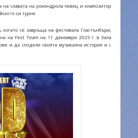
а на славата на рокендрола певец и композитор
йското си турне.
, когато се завръща на фестивала Гластънбъри,
на на Fest Team на 11 декември 2025 г. в Зала
ове и да сподели своята музикална история и с