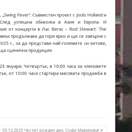
„Swing Fever“. Съвместен проект с Jools Holland и
. След успешна обиколка в Азия и Европа. И
ия от концерти в Лас Вегас – Rod Stewart: The
ламък продължава да гори ярко и ще се завърне с
025 г., за да представи най-големите си хитове,
аща сценична продукция.
3 януари. Четвъртък, в 10:00 часа за членовете
етък, от 10:00 часа стартира масовата продажба в
05.12.2025 Честит рожден ден, Софи Маринова!