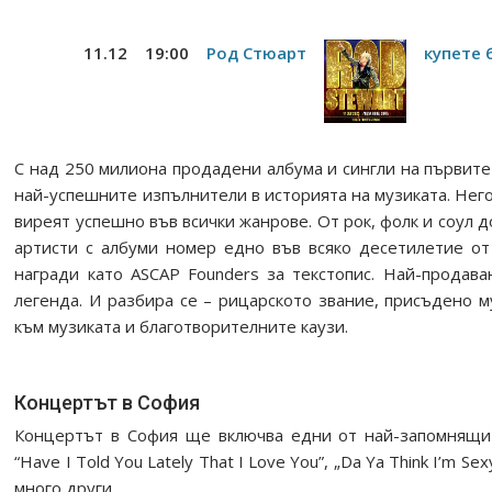
11.12
19:00
Род Стюарт
купете 
С над 250 милиона продадени албума и сингли на първите 
най-успешните изпълнители в историята на музиката. Него
виреят успешно във всички жанрове. От рок, фолк и соул 
артисти с албуми номер едно във всяко десетилетие от
награди като ASCAP Founders за текстопис. Най-прода
легенда. И разбира се – рицарското звание, присъдено м
към музиката и благотворителните каузи.
Концертът в София
Концертът в София ще включва едни от най-запомнящите
“Have I Told You Lately That I Love You”, „Da Ya Think I’m Sex
много други.