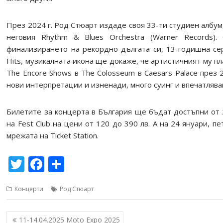
През 2024 г. Род Стюарт издаде своя 33-ти студиен албум, 
неговия Rhythm & Blues Orchestra (Warner Records)
финализирането на рекордно дългата си, 13-годишна сер
Hits, музикалната икона ще докаже, че артистичният му п
The Encore Shows в The Colosseum в Caesars Palace през 2
нови интерпретации и изненади, много суинг и впечатляв
Билетите за концерта в България ще бъдат достъпни от 2
на Fest Club на цени от 120 до 390 лв. А на 24 януари, п
мрежата на Ticket Station.
T
F
S
w
ac
h
Концерти
Род Стюарт
itt
e
ar
er
b
e
Навигация
11-14.04.2025 Moto Expo 2025