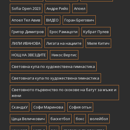
Sofia Open 2023
Андре Рийо
Апоел
Апоел Тел Авив
ВИДЕО
Горан Брегович
Григор Димитров
Ерос Рамацоти
Кубрат Пулев
ЛИЛИ ИВАНОВА
Лигата на нациите
Миле Китич
НОЩ НА ЗВЕЗДИТЕ
Никос Вертис
Световна купа по художествена гимнастика
Световната купа по художествена гимнастика
Световното първенство по скокове на батут за мъже и
жени
СкандаУ
Софи Маринова
София опън
Цеца Величкович
баскетбол
бокс
волейбол