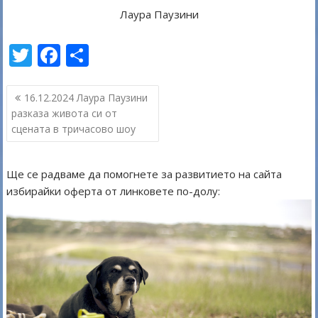
Лаура Паузини
T
F
S
w
ac
h
Навигация
itt
e
ar
16.12.2024 Лаура Паузини
разказа живота си от
er
b
e
сцената в тричасово шоу
o
o
Ще се радваме да помогнете за развитието на сайта
k
избирайки оферта от линковете по-долу: