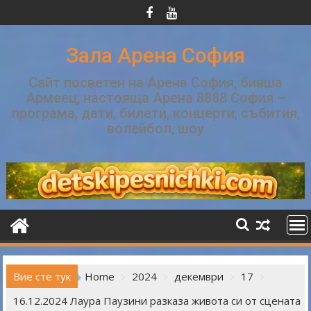
Skip
to
content
Зала Арена София
Сайт посветен на Арена София, бивша
Армеец, настояща Арена 8888 София –
програма, дати, билети, концерти, събития,
волейбол, шоу
Вие сте тук
Home
2024
декември
17
16.12.2024 Лаура Паузини разказа живота си от сцената