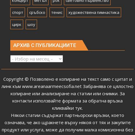
концерт
метъл
рок
световно първенство
спорт
сръбско
тенис
художествена гимнастика
цирк
шоу
АРХИВ С ПУБЛИКАЦИИТЕ
Архив
с
публикациите
Copyright © Позволено е копиране на текст само с цитат и
линк към
www.areanaarmeecsofia.net
Забранява се цялостно
копиране или анализиране на статии или снимки.
За
контакти използвайте формата за обратна връзка
кликвайки тук
.
Някои статии съдържат партньорски връзки, което
означава, че ако щракнете върху някоя от тях и закупите
продукт или услуга, може да получим малка комисионна без