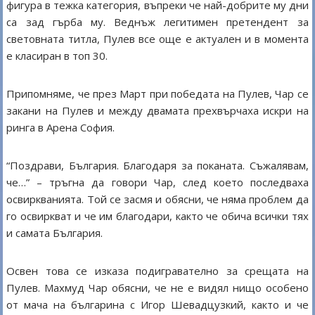
фигура в тежка категория, въпреки че най-добрите му дни
са зад гърба му. Веднъж легитимен претендент за
световната титла, Пулев все още е актуален и в момента
е класиран в топ 30.
Припомняме, че през Март при победата на Пулев, Чар се
закани на Пулев и между двамата прехвърчаха искри на
ринга в Арена София.
“Поздрави, България. Благодаря за поканата. Съжалявам,
че…” – тръгна да говори Чар, след което последваха
освиркванията. Той се засмя и обясни, че няма проблем да
го освиркват и че им благодари, както че обича всички тях
и самата България.
Освен това се изказа подигравателно за срещата на
Пулев. Махмуд Чар обясни, че не е видял нищо особено
от мача на българина с Игор Шевадцузкий, както и че