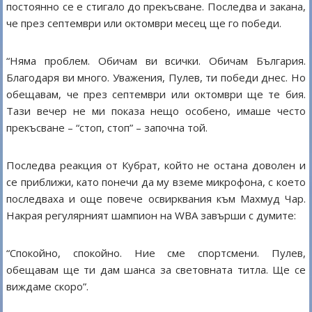
постоянно се е стигало до прекъсване. Последва и закана,
че през септември или октомври месец ще го победи.
“Няма проблем. Обичам ви всички. Обичам България.
Благодаря ви много. Уважения, Пулев, ти победи днес. Но
обещавам, че през септември или октомври ще те бия.
Тази вечер не ми показа нещо особено, имаше често
прекъсване – “стоп, стоп” – започна той.
Последва реакция от Кубрат, който не остана доволен и
се приближи, като понечи да му вземе микрофона, с което
последваха и още повече освирквания към Махмуд Чар.
Накрая регулярният шампион на WBA завърши с думите:
“Спокойно, спокойно. Ние сме спортсмени. Пулев,
обещавам ще ти дам шанса за световната титла. Ще се
виждаме скоро”.