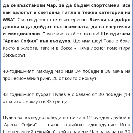
да се възстанови Чар, за да бъдем спортсмени. Все
пак залогът е световна титла в тежка категория на
WBA
“. Със сигурност ще е интересно.
Всички са добре
дошли и да дойдат със знамената, да са енергични
и емоционални.
Там е мястото! Не вкъщи!
Ще вдигнем
“Арена София” във въздуха.
Ще има шоу! Това е бокс!
Както в живота, така и в бокса – няма лесно” коментира
боксьорът.
40-годишният Махмуд Чар има 34 победи в 38 мача на
професионалния ринг, 20 от които с нокаут.
43-годишният Кубрат Пулев е с баланс от 30 победи (14
от които с нокаут) в 33 срещи.
Пулев за последно победи по точки в 12-рундов двубой в
“Арена София” с пълно съдийско единодушие Игор
Шевадзуцкий (Украйна), който замени Чар за мача на 30