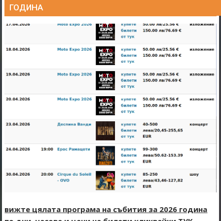
ГОДИНА
вижте цялата програма на събития за 2026 година
по дни, часове и цени на билети кликвайки ТУК