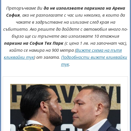
Препоръчваме Ви
да не използвате паркинга на Арена
София
, ако не разполагате с час или няколко, в които да
чакате в задръстване на излизане след края на
събитието. Ако решите да дойдете с автомобил много по-
бързо ще си тръгнете ако използвате 10 етажния
паркинг на София Тех Парк
(с цена 1 лв. на започнат час),
който се намира на 900 метра (
Вижте схема на пътя
кликвайки тук
) от залата.
Подробности вижте кликвайки
тук
.