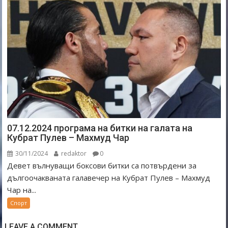
07.12.2024 програма на битки на галата на
Кубрат Пулев – Махмуд Чар
30/11/2024
redaktor
0
Девет вълнуващи боксови битки са потвърдени за
дългоочакваната галавечер на Кубрат Пулев – Махмуд
Чар на...
Спорт
LEAVE A COMMENT