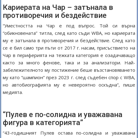
Кариерата на Чар – затънала в
противоречия и бездействие
“Уместността на Чар е под въпрос. Той си върна
“обикновената” титла, след като съди WBA, но кариерата
му е затънала в противоречия и бездействие. След като
се е бил само три пъти от 2017 г. насам, присъствието на
Чар в периферията на тежката категория е озадачаващо
както за много фенове, така и за анализатори. Най-
забележителното му постижение беше възстановяването
му като “шампион” през 2023 г. след съдебен спор с WBA,
но автобиографията му е невероятно оскъдна”, пише
медията.
“Пулев е по-солидна и уважавана
фигура в категорията”
“43-годишният Пулев остава по-солидна и уважавана