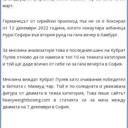
март.
Германецът от сирийски произход пък не се е боксирал
от 12 декември 2022 година, когато нокаутира албанеца
Нури Сефери във втория рунд на гала-вечер в Хамбург.
За мнозина анализатори това е последния шанс на Кубрат
Пулев отново да се намеси в топ 10 на тежката категория
и той ще даде всичко от себе си за гала вечерта в София.
Мнозина виждат Кубрат Пулев като очаквания победител
в битката с Махмуд Чар. Той е по-солидната и уважавана
фигура от двамата в тежка категория, Това пише сайтът
heavyweightboxing.com в статията си за мача между
двамата на 7 декември в София.