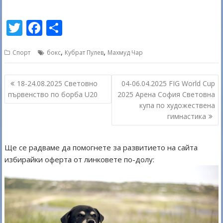
T
F
S
w
ac
h
,
,
Спорт
бокс
Кубрат Пулев
Махмуд Чар
itt
e
ar
er
b
e
Навигация
18-24.08.2025 Световно
04-06.04.2025 FIG World Cup
o
първенство по борба U20
2025 Арена София Световна
o
купа по художествена
гимнастика
k
Ще се радваме да помогнете за развитието на сайта
избирайки оферта от линковете по-долу: