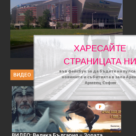
ХАРЕСАЙТЕ
СТРАНИЦАТА Н
във фейсбук за да бъдете на пулса
ВИДЕО
новините и събитията в зала Аре
Армеец София
ВИДЕО: Велика България – Зората