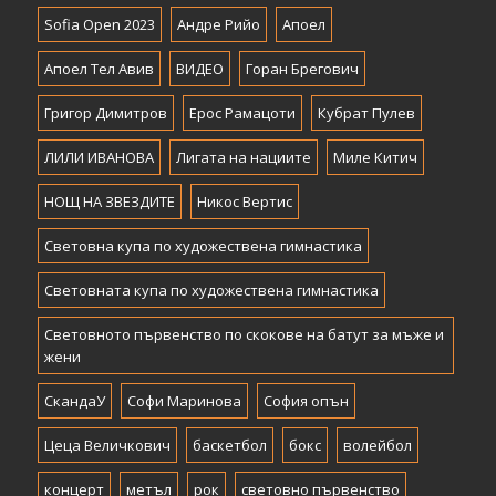
Sofia Open 2023
Андре Рийо
Апоел
Апоел Тел Авив
ВИДЕО
Горан Брегович
Григор Димитров
Ерос Рамацоти
Кубрат Пулев
ЛИЛИ ИВАНОВА
Лигата на нациите
Миле Китич
НОЩ НА ЗВЕЗДИТЕ
Никос Вертис
Световна купа по художествена гимнастика
Световната купа по художествена гимнастика
Световното първенство по скокове на батут за мъже и
жени
СкандаУ
Софи Маринова
София опън
Цеца Величкович
баскетбол
бокс
волейбол
концерт
метъл
рок
световно първенство