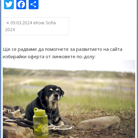
T
F
S
w
ac
h
Навигация
itt
e
ar
09.03.2024 elrow Sofia
2024
er
b
e
o
Ще се радваме да помогнете за развитието на сайта
o
избирайки оферта от линковете по-долу:
k