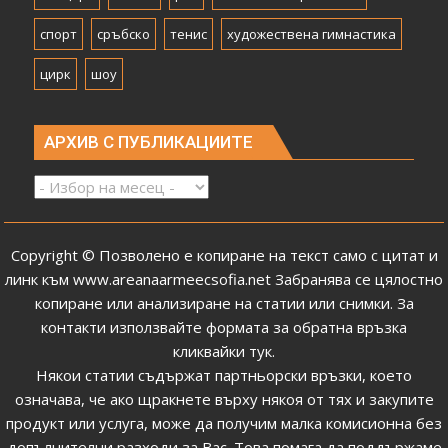
спорт
сръбско
тенис
художествена гимнастика
цирк
шоу
АРХИВ С ПУБЛИКАЦИИТЕ
Архив
с
публикациите
Copyright © Позволено е копиране на текст само с цитат и
линк към
www.areanaarmeecsofia.net
Забранява се цялостно
копиране или анализиране на статии или снимки.
За
контакти използвайте формата за обратна връзка
кликвайки тук
.
Някои статии съдържат партньорски връзки, което
означава, че ако щракнете върху някоя от тях и закупите
продукт или услуга, може да получим малка комисионна без
допълнителни разходи за Вас. Това помага да поддържаме