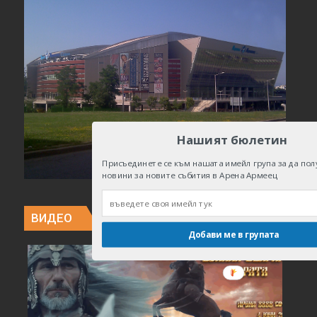
Нашият бюлетин
Присъединете се към нашата имейл група за да пол
новини за новите събития в Арена Армеец
ВИДЕО
Добави ме в групата