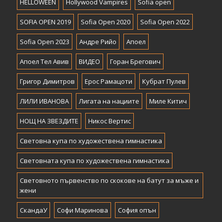
HELLOWEEN
Hollywood Vampires
Sofia open
SOFIA OPEN 2019
Sofia Open 2020
Sofia Open 2022
Sofia Open 2023
Андре Рийо
Апоел
Апоел Тел Авив
ВИДЕО
Горан Брегович
Григор Димитров
Ерос Рамацоти
Кубрат Пулев
ЛИЛИ ИВАНОВА
Лигата на нациите
Миле Китич
НОЩ НА ЗВЕЗДИТЕ
Никос Вертис
Световна купа по художествена гимнастика
Световната купа по художествена гимнастика
Световното първенство по скокове на батут за мъже и
жени
СкандаУ
Софи Маринова
София опън