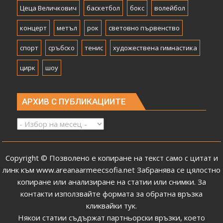
Цеца Величкович
баскетбол
бокс
волейбол
концерт
метъл
рок
световно първенство
спорт
сръбско
тенис
художествена гимнастика
цирк
шоу
АРХИВ С ПУБЛИКАЦИИТЕ
Архив
с
публикациите
Copyright © Позволено е копиране на текст само с цитат и
линк към
www.areanaarmeecsofia.net
Забранява се цялостно
копиране или анализиране на статии или снимки.
За
контакти използвайте формата за обратна връзка
кликвайки тук
.
Някои статии съдържат партньорски връзки, което