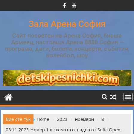
Skip
to
content
Зала Арена София
Сайт посветен на Арена София, бивша
Армеец, настояща Арена 8888 София –
програма, дати, билети, концерти, събития,
волейбол, шоу
Вие сте тук
Home
2023
ноември
8
08.11.2023 Номер 1 в схемата отпадна от Sofia Open