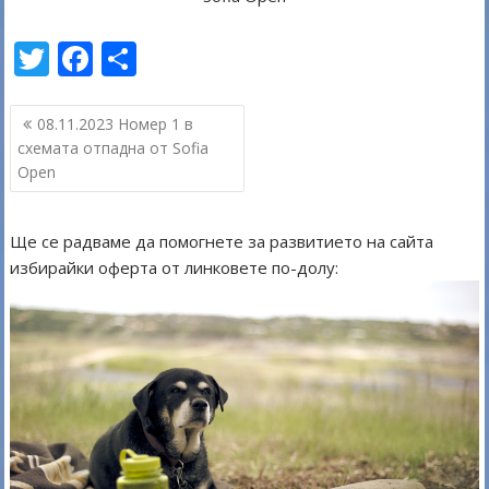
T
F
S
w
ac
h
Навигация
itt
e
ar
08.11.2023 Номер 1 в
схемата отпадна от Sofia
er
b
e
Open
o
o
Ще се радваме да помогнете за развитието на сайта
k
избирайки оферта от линковете по-долу: