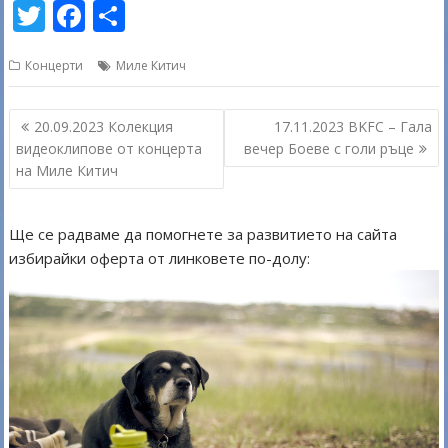
T
F
S
w
ac
h
Концерти
Миле Китич
itt
e
ar
er
b
e
Навигация
20.09.2023 Колекция
17.11.2023 BKFC – Гала
o
видеоклипове от концерта
вечер Боеве с голи ръце
o
на Миле Китич
k
Ще се радваме да помогнете за развитието на сайта
избирайки оферта от линковете по-долу: