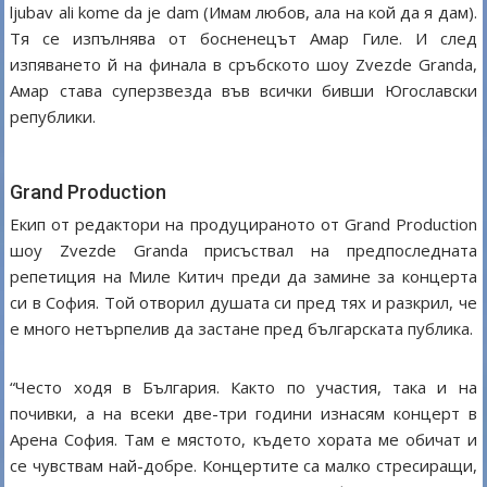
ljubav ali kome da je dam (Имам любов, ала на кой да я дам).
Тя се изпълнява от босненецът Амар Гиле. И след
изпяването й на финала в сръбското шоу Zvezde Granda,
Амар става суперзвезда във всички бивши Югославски
републики.
Grand Production
Екип от редактори на продуцираното от Grand Production
шоу Zvezde Granda присъствал на предпоследната
репетиция на Миле Китич преди да замине за концерта
си в София. Той отворил душата си пред тях и разкрил, че
е много нетърпелив да застане пред българската публика.
“Често ходя в България. Както по участия, така и на
почивки, а на всеки две-три години изнасям концерт в
Арена София. Там е мястото, където хората ме обичат и
се чувствам най-добре. Концертите са малко стресиращи,