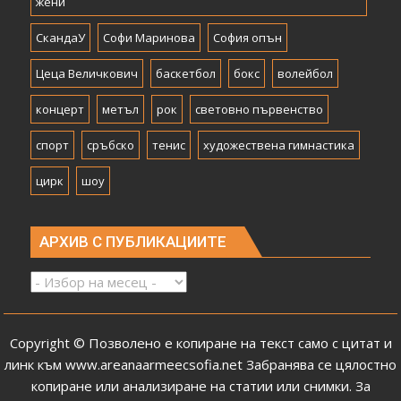
жени
СкандаУ
Софи Маринова
София опън
Цеца Величкович
баскетбол
бокс
волейбол
концерт
метъл
рок
световно първенство
спорт
сръбско
тенис
художествена гимнастика
цирк
шоу
АРХИВ С ПУБЛИКАЦИИТЕ
Архив
с
публикациите
Copyright © Позволено е копиране на текст само с цитат и
линк към
www.areanaarmeecsofia.net
Забранява се цялостно
копиране или анализиране на статии или снимки.
За