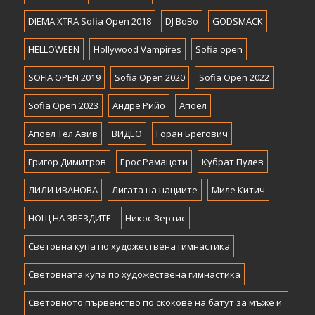
DIEMA XTRA Sofia Open 2018
DJ BoBo
GODSMACK
HELLOWEEN
Hollywood Vampires
Sofia open
SOFIA OPEN 2019
Sofia Open 2020
Sofia Open 2022
Sofia Open 2023
Андре Рийо
Апоел
Апоел Тел Авив
ВИДЕО
Горан Брегович
Григор Димитров
Ерос Рамацоти
Кубрат Пулев
ЛИЛИ ИВАНОВА
Лигата на нациите
Миле Китич
НОЩ НА ЗВЕЗДИТЕ
Никос Вертис
Световна купа по художествена гимнастика
Световната купа по художествена гимнастика
Световното първенство по скокове на батут за мъже и