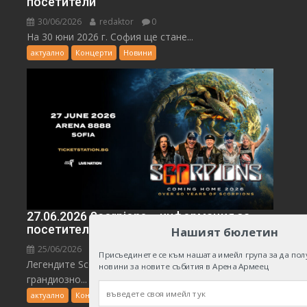
посетители
30/06/2026
redaktor
0
На 30 юни 2026 г. София ще стане...
актуално
Концерти
Новини
27.06.2026 Scorpions – информация за
посетители
Нашият бюлетин
25/06/2026
redaktor
0
Присъединете се към нашата имейл група за да пол
Легендите Scorpions се завръщат у нас с
новини за новите събития в Арена Армеец
грандиозно...
актуално
Концерти
Новини