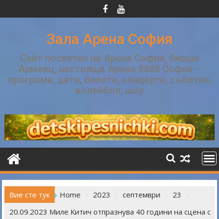
Skip
to
content
Зала Арена София
Сайт посветен на Арена София, бивша
Армеец, настояща Арена 8888 София –
програма, дати, билети, концерти, събития,
волейбол, шоу
Вие сте тук
Home
2023
септември
23
20.09.2023 Миле Китич отпразнува 40 години на сцена с