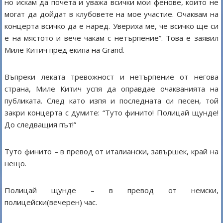
но искам да почета и уважа всички мои фенове, които не
могат да дойдат в клубовете на мое участие. Очаквам на
концерта всичко да е наред. Увериха ме, че всичко ще си
е на мястото и вече чакам с нетърпение”. Това е заявил
Миле Китич пред екипа на Grand.
Въпреки леката тревожност и нетърпение от негова
страна, Миле Китич успя да оправдае очакванията на
публиката. След като изпя и последната си песен, той
закри концерта с думите: “Туто финито! Полицай щунде!
До следващия път!”
Туто финито – в превод от италиански, завършек, край на
нещо.
Полицай щунде – в превод от немски,
полицейски(вечерен) час.