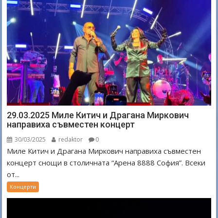
29.03.2025 Миле Китич и Драгана Миркович
направиха съвместен концерт
30/03/2025
redaktor
0
Миле Китич и Драгана Миркович направиха съвместен
концерт снощи в столичната “Арена 8888 София”. Всеки
от...
Концерти