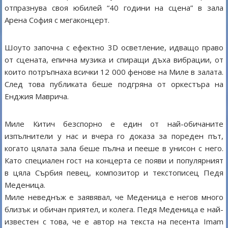
отпразнува своя юбилей “40 години на сцена” в зала
Арена София с мегаконцерт.
Шоуто започна с ефектно 3D осветление, идващо право
от сцената, епична музика и спиращи дъха вибрации, от
които потръпнаха всички 12 000 фенове на Миле в залата.
След това публиката беше подгряна от оркестъра на
Енджия Маврича.
Миле Китич безспорно е един от най-обичаните
изпълнители у нас и вчера го доказа за пореден път,
когато цялата зала беше пълна и пееше в унисон с него.
Като специален гост на концерта се появи и популярният
в цяла Сърбия певец, композитор и текстописец Педя
Меденица.
Миле неведнъж е заявявал, че Меденица е негов много
близък и обичан приятел, и колега. Педя Меденица е най-
известен с това, че е автор на текста на песента Imam