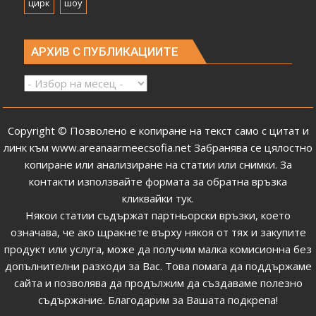
цирк
шоу
АРХИВ С ПУБЛИКАЦИИТЕ
Архив
с
публикациите
Copyright © Позволено е копиране на текст само с цитат и
линк към
www.areanaarmeecsofia.net
Забранява се цялостно
копиране или анализиране на статии или снимки.
За
контакти използвайте формата за обратна връзка
кликвайки тук
.
Някои статии съдържат партньорски връзки, което
означава, че ако щракнете върху някоя от тях и закупите
продукт или услуга, може да получим малка комисионна без
допълнителни разходи за Вас. Това помага да поддържаме
сайта и позволява да продължим да създаваме полезно
съдържание. Благодарим за Вашата подкрепа!