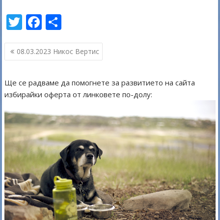
T
F
S
w
ac
h
Навигация
itt
e
ar
08.03.2023 Никос Вертис
er
b
e
o
Ще се радваме да помогнете за развитието на сайта
избирайки оферта от линковете по-долу:
o
k