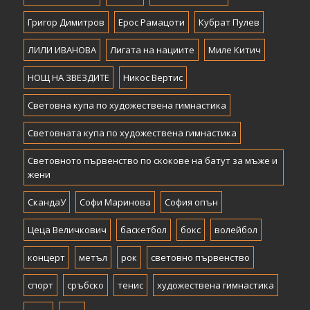
Григор Димитров
Ерос Рамацоти
Кубрат Пулев
ЛИЛИ ИВАНОВА
Лигата на нациите
Миле Китич
НОЩ НА ЗВЕЗДИТЕ
Никос Вертис
Световна купа по художествена гимнастика
Световната купа по художествена гимнастика
Световното първенство по скокове на батут за мъже и
жени
СкандаУ
Софи Маринова
София опън
Цеца Величкович
баскетбол
бокс
волейбол
концерт
метъл
рок
световно първенство
спорт
сръбско
тенис
художествена гимнастика