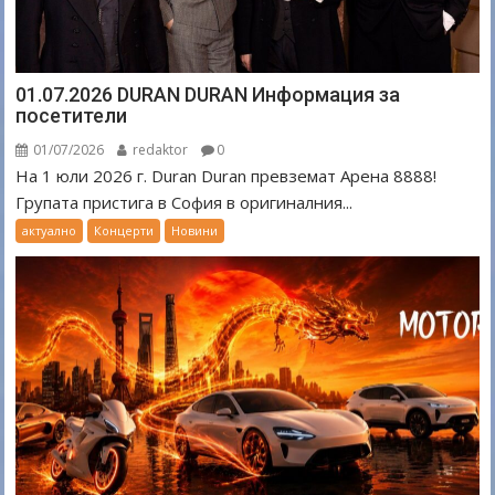
01.07.2026 DURAN DURAN Информация за
посетители
01/07/2026
redaktor
0
На 1 юли 2026 г. Duran Duran превземат Арена 8888!
Групата пристига в София в оригиналния...
актуално
Концерти
Новини