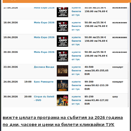
вижте цялата програма на събития за 2026 година
по дни, часове и цени на билети кликвайки ТУК