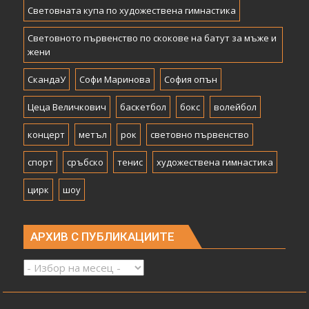
Световната купа по художествена гимнастика
Световното първенство по скокове на батут за мъже и
жени
СкандаУ
Софи Маринова
София опън
Цеца Величкович
баскетбол
бокс
волейбол
концерт
метъл
рок
световно първенство
спорт
сръбско
тенис
художествена гимнастика
цирк
шоу
АРХИВ С ПУБЛИКАЦИИТЕ
Архив
с
публикациите