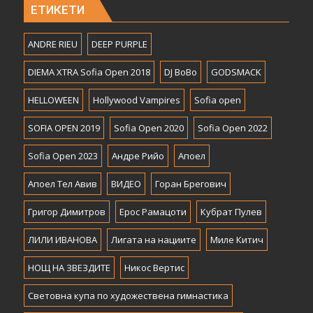
ЕТИКЕТИ
ANDRE RIEU
DEEP PURPLE
DIEMA XTRA Sofia Open 2018
DJ BoBo
GODSMACK
HELLOWEEN
Hollywood Vampires
Sofia open
SOFIA OPEN 2019
Sofia Open 2020
Sofia Open 2022
Sofia Open 2023
Андре Рийо
Апоел
Апоел Тел Авив
ВИДЕО
Горан Брегович
Григор Димитров
Ерос Рамацоти
Кубрат Пулев
ЛИЛИ ИВАНОВА
Лигата на нациите
Миле Китич
НОЩ НА ЗВЕЗДИТЕ
Никос Вертис
Световна купа по художествена гимнастика