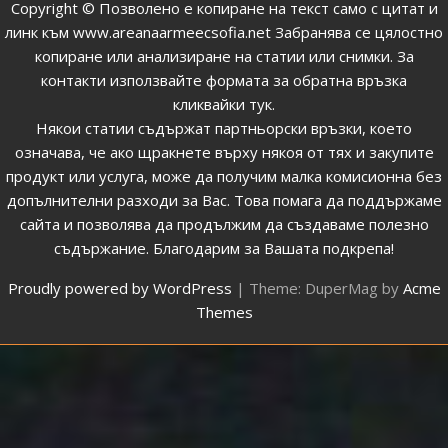
Copyright © Позволено е копиране на текст само с цитат и
линк към
www.areanaarmeecsofia.net
Забранява се цялостно
копиране или анализиране на статии или снимки.
За
контакти използвайте формата за обратна връзка
кликвайки тук
.
Някои статии съдържат партньорски връзки, което
означава, че ако щракнете върху някоя от тях и закупите
продукт или услуга, може да получим малка комисионна без
допълнителни разходи за Вас. Това помага да поддържаме
сайта и позволява да продължим да създаваме полезно
съдържание. Благодарим за Вашата подкрепа!
Proudly powered by WordPress
|
Theme: DuperMag by
Acme
Themes