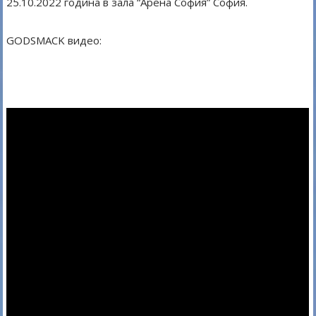
25.10.2022 година в зала “Арена София” София.
GODSMACK видео: