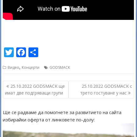
T
F
S
w
ac
h
,
Видео
Концерти
GODSMACK
itt
e
ar
er
b
e
Навигация
25.10.2022 GODSMACK ще
25.10.2022 GODSMACK с
o
имат две подгряващи групи
трето гостуване у нас
o
k
Ще се радваме да помогнете за развитието на сайта
избирайки оферта от линковете по-долу: