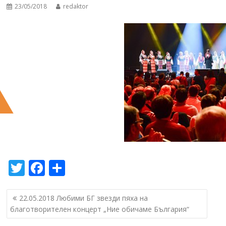
23/05/2018
redaktor
T
F
S
w
ac
h
Навигация
itt
e
ar
22.05.2018 Любими БГ звезди пяха на
благотворителен концерт „Ние обичаме България“
er
b
e