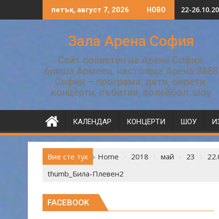
Skip
22-26.10.
петък, август 7, 2026
НОВО
to
content
Зала Арена София
Сайт посветен на Арена София,
бивша Армеец, настояща Арена 8888
София – програма, дати, билети,
концерти, събития, волейбол, шоу
КАЛЕНДАР
КОНЦЕРТИ
ШОУ
И
Вие сте тук
Home
2018
май
23
22.
thumb_Била-Плевен2
FACEBOOK