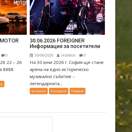
A MOTOR
30.06.2026 FOREIGNER
Информация за посетители
0
30/06/2026
redaktor
0
6 22 – 26
На 30 юни 2026 г. София ще стане
а 8888
арена на едно историческо
музикално събитие –
легендарната...
оу
актуално
Концерти
Новини