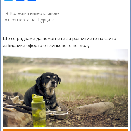
w
ac
h
Навигация
itt
e
ar
Колекция видео клипове
от концерта на Щурците
er
b
e
o
Ще се радваме да помогнете за развитието на сайта
o
избирайки оферта от линковете по-долу:
k