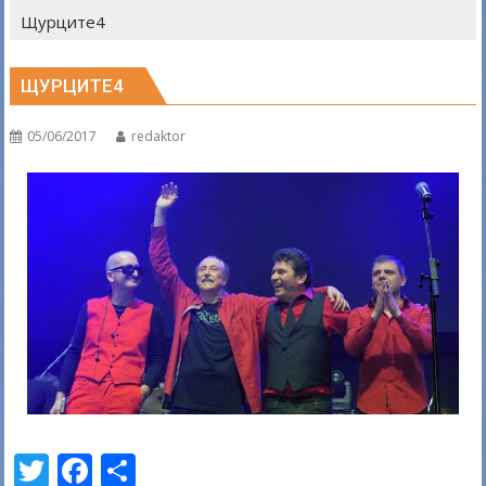
Щурците4
ЩУРЦИТЕ4
05/06/2017
redaktor
T
F
S