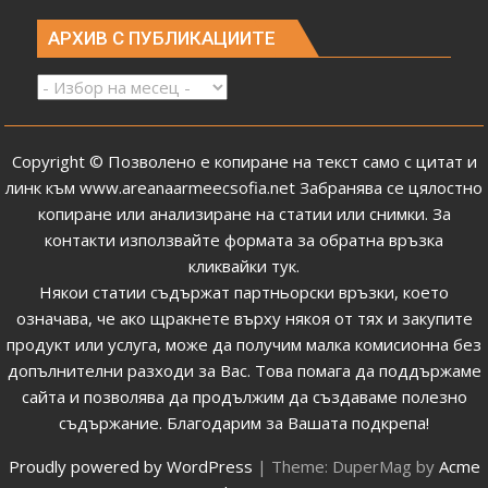
АРХИВ С ПУБЛИКАЦИИТЕ
Архив
с
публикациите
Copyright © Позволено е копиране на текст само с цитат и
линк към
www.areanaarmeecsofia.net
Забранява се цялостно
копиране или анализиране на статии или снимки.
За
контакти използвайте формата за обратна връзка
кликвайки тук
.
Някои статии съдържат партньорски връзки, което
означава, че ако щракнете върху някоя от тях и закупите
продукт или услуга, може да получим малка комисионна без
допълнителни разходи за Вас. Това помага да поддържаме
сайта и позволява да продължим да създаваме полезно
съдържание. Благодарим за Вашата подкрепа!
Proudly powered by WordPress
|
Theme: DuperMag by
Acme