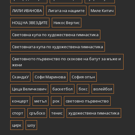
ЛИЛИ ИВАНОВА
Лигата на нациите
Миле Китич
НОЩ НА ЗВЕЗДИТЕ
Никос Вертис
Световна купа по художествена гимнастика
Световната купа по художествена гимнастика
Световното първенство по скокове на батут за мъже и
жени
СкандаУ
Софи Маринова
София опън
Цеца Величкович
баскетбол
бокс
волейбол
концерт
метъл
рок
световно първенство
спорт
сръбско
тенис
художествена гимнастика
цирк
шоу