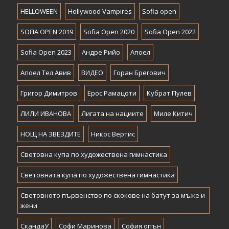
HELLOWEEN
Hollywood Vampires
Sofia open
SOFIA OPEN 2019
Sofia Open 2020
Sofia Open 2022
Sofia Open 2023
Андре Рийо
Апоел
Апоел Тел Авив
ВИДЕО
Горан Брегович
Григор Димитров
Ерос Рамацоти
Кубрат Пулев
ЛИЛИ ИВАНОВА
Лигата на нациите
Миле Китич
НОЩ НА ЗВЕЗДИТЕ
Никос Вертис
Световна купа по художествена гимнастика
Световната купа по художествена гимнастика
Световното първенство по скокове на батут за мъже и
жени
СкандаУ
Софи Маринова
София опън