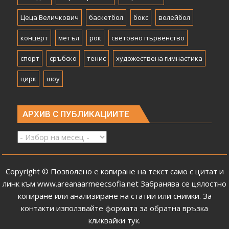
Цеца Величкович
баскетбол
бокс
волейбол
концерт
метъл
рок
световно първенство
спорт
сръбско
тенис
художествена гимнастика
цирк
шоу
АРХИВ С ПУБЛИКАЦИИТЕ
Архив
с
публикациите
Copyright © Позволено е копиране на текст само с цитат и
линк към
www.areanaarmeecsofia.net
Забранява се цялостно
копиране или анализиране на статии или снимки.
За
контакти използвайте формата за обратна връзка
кликвайки тук
.