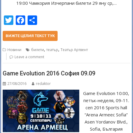
19:00 Чамкория Изчерпани билети 29 яну ср,…
T
F
S
w
ac
h
itt
e
ar
ВИЖТЕ ЦЕЛИЯ ТЕКСТ ТУК
er
b
e
,
,
Новини
билети
театър
Театър Артвент
o
Leave a comment
o
Game Evolution 2016 София 09.09
k
27/08/2016
redaktor
Game Evolution 10:00,
петък-неделя, 09-11.
сеп 2016 Sports hall
“Arena Armeec Sofia”
Asen Yordanov Blvd.,
Sofia, България