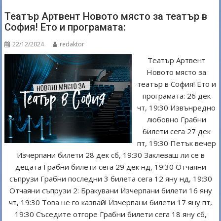
o
Театър Артвент Новото място за театър в
k
София! Ето и програмата:
22/12/2024
redaktor
Театър Артвент
Новото място за
театър в София! Ето и
програмата: 26 дек
чт, 19:30 Извънредно
любовно Грабни
билети сега 27 дек
пт, 19:30 Петък вечер
Изчерпани билети 28 дек сб, 19:30 Заклеваш ли се в
децата Грабни билети сега 29 дек нд, 19:30 Отчаяни
съпрузи Грабни последни 3 билета сега 12 яну нд, 19:30
Отчаяни съпрузи 2: Бракувани Изчерпани билети 16 яну
чт, 19:30 Това не го казвай! Изчерпани билети 17 яну пт,
19:30 Съседите отгоре Грабни билети сега 18 яну сб,