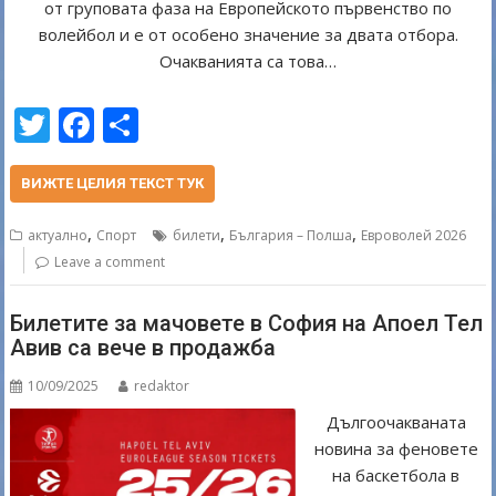
от груповата фаза на Европейското първенство по
волейбол и е от особено значение за двата отбора.
Очакванията са това…
T
F
S
w
ac
h
itt
e
ar
ВИЖТЕ ЦЕЛИЯ ТЕКСТ ТУК
er
b
e
,
,
,
актуално
Спорт
билети
България – Полша
Евроволей 2026
o
Leave a comment
o
Билетите за мачовете в София на Апоел Тел
k
Авив са вече в продажба
10/09/2025
redaktor
Дългоочакваната
новина за феновете
на баскетбола в