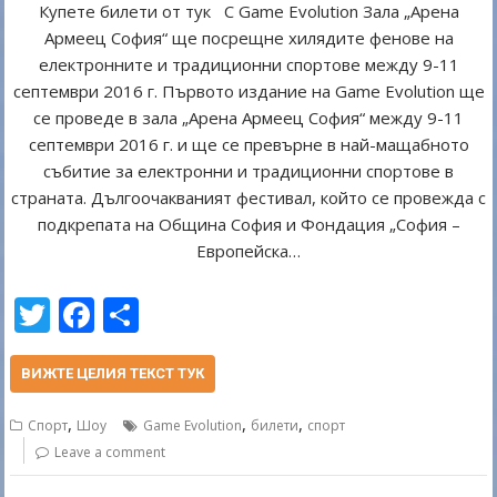
Купете билети от тук С Game Evolution Зала „Арена
Армеец София“ ще посрещне хилядите фенове на
електронните и традиционни спортове между 9-11
септември 2016 г. Първото издание на Game Evolution ще
се проведе в зала „Арена Армеец София“ между 9-11
септември 2016 г. и ще се превърне в най-мащабното
събитие за електронни и традиционни спортове в
страната. Дългоочакваният фестивал, който се провежда с
подкрепата на Община София и Фондация „София –
Европейска…
T
F
S
w
ac
h
itt
e
ar
ВИЖТЕ ЦЕЛИЯ ТЕКСТ ТУК
er
b
e
,
,
,
Спорт
Шоу
Game Evolution
билети
спорт
o
Leave a comment
o