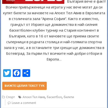
България вече е факт!
Всички привърженици на играта у нас вече могат да си
купят билети за мачовете на Апоел Тел Авив в Евролигата
в столичната зала “Арена София”. Както е известно,
грандът от Израел ще домакинства в най-силния
баскетболен клубен турнир на Стария континент в
България, като в 16 от мачовете ще приема своите
съперници в родната столица и най-голямата спортна
зала в у нас, а в останалите три срещи ще домакинства в
Ботевград. За първи път всичките най-добри отбори в
Европа…
T
F
S
w
ac
h
itt
e
ar
ВИЖТЕ ЦЕЛИЯ ТЕКСТ ТУК
er
b
e
,
,
Спорт
Апоел Тел Авив
баскетбол
билети
o
Leave a comment