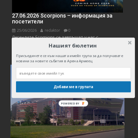
27.06.2026 Scorpions – информация за
посетители
25/06/2026
redaktor
0
Легендите Scorpions се завръщат у нас с
грандиозно...
Нашият бюлетин
актуално
Концерти
Новини
Присъединете се към нашата имейл група за да получавате
новини за новите събития в Арена Армеец
Добави ме в групата