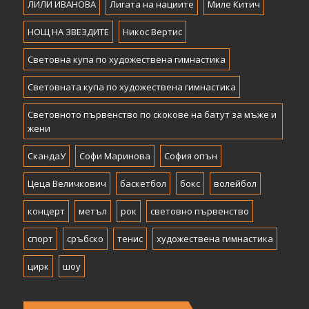
ЛИЛИ ИВАНОВА
Лигата на нациите
Миле Китич
НОЩ НА ЗВЕЗДИТЕ
Никос Вертис
Световна купа по художествена гимнастика
Световната купа по художествена гимнастика
Световното първенство по скокове на батут за мъже и
жени
СкандаУ
Софи Маринова
София опън
Цеца Величкович
баскетбол
бокс
волейбол
концерт
метъл
рок
световно първенство
спорт
сръбско
тенис
художествена гимнастика
цирк
шоу