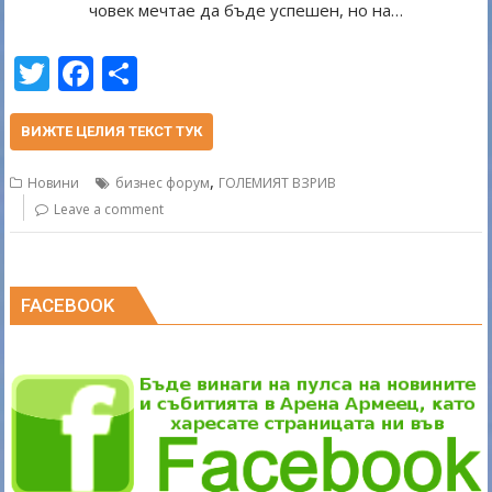
човек мечтае да бъде успешен, но на…
T
F
S
w
ac
h
itt
e
ar
ВИЖТЕ ЦЕЛИЯ ТЕКСТ ТУК
er
b
e
,
Новини
бизнес форум
ГОЛЕМИЯТ ВЗРИВ
o
Leave a comment
o
k
FACEBOOK