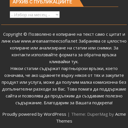
АРХИВ С ПУБЛИКАЦИИТЕ
Архив
с
публикациите
Copyright © Позволено е копиране на текст само с цитат и
линк към
www.areanaarmeecsofia.net
Забранява се цялостно
копиране или анализиране на статии или снимки.
За
контакти използвайте формата за обратна връзка
кликвайки тук
.
Някои статии съдържат партньорски връзки, което
означава, че ако щракнете върху някоя от тях и закупите
продукт или услуга, може да получим малка комисионна без
допълнителни разходи за Вас. Това помага да поддържаме
сайта и позволява да продължим да създаваме полезно
съдържание. Благодарим за Вашата подкрепа!
Proudly powered by WordPress
|
Theme: DuperMag by
Acme
Themes