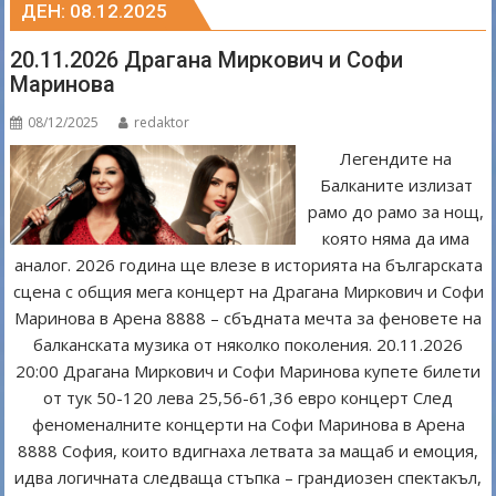
ДЕН:
08.12.2025
20.11.2026 Драгана Миркович и Софи
Маринова
08/12/2025
redaktor
Легендите на
Балканите излизат
рамо до рамо за нощ,
която няма да има
аналог. 2026 година ще влезе в историята на българската
сцена с общия мега концерт на Драгана Миркович и Софи
Маринова в Арена 8888 – сбъдната мечта за феновете на
балканската музика от няколко поколения. 20.11.2026
20:00 Драгана Миркович и Софи Маринова купете билети
от тук 50-120 лева 25,56-61,36 евро концерт След
феноменалните концерти на Софи Маринова в Арена
8888 София, които вдигнаха летвата за мащаб и емоция,
идва логичната следваща стъпка – грандиозен спектакъл,