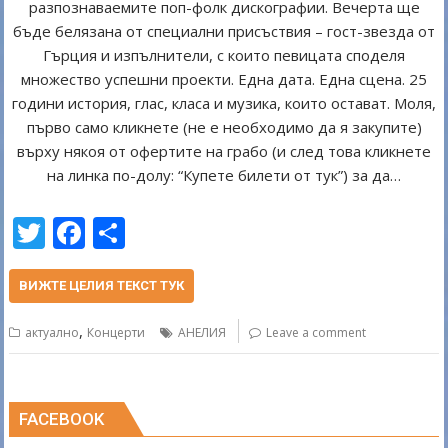
разпознаваемите поп-фолк дискографии. Вечерта ще
бъде белязана от специални присъствия – гост-звезда от
Гърция и изпълнители, с които певицата споделя
множество успешни проекти. Една дата. Една сцена. 25
години история, глас, класа и музика, които остават. Моля,
първо само кликнете (не е необходимо да я закупите)
върху някоя от офертите на грабо (и след това кликнете
на линка по-долу: “Купете билети от тук”) за да…
T
F
S
w
ac
h
itt
e
ar
ВИЖТЕ ЦЕЛИЯ ТЕКСТ ТУК
er
b
e
,
актуално
Концерти
АНЕЛИЯ
Leave a comment
o
o
k
FACEBOOK