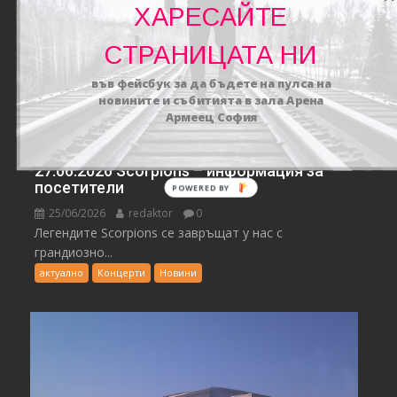
ХАРЕСАЙТЕ
СТРАНИЦАТА НИ
във фейсбук за да бъдете на пулса на
новините и събитията в зала Арена
Армеец София
27.06.2026 Scorpions – информация за
посетители
25/06/2026
redaktor
0
Легендите Scorpions се завръщат у нас с
грандиозно...
актуално
Концерти
Новини