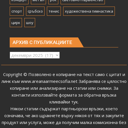
спорт
сръбско
тенис
художествена гимнастика
цирк
шоу
АРХИВ С ПУБЛИКАЦИИТЕ
Архив
с
публикациите
Copyright © Позволено е копиране на текст само с цитат и
линк към
www.areanaarmeecsofia.net
Забранява се цялостно
копиране или анализиране на статии или снимки.
За
контакти използвайте формата за обратна връзка
кликвайки тук
.
Някои статии съдържат партньорски връзки, което
означава, че ако щракнете върху някоя от тях и закупите
продукт или услуга, може да получим малка комисионна без