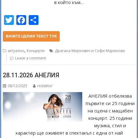
в който към…
T
F
S
w
ac
h
itt
e
ar
ВИЖТЕ ЦЕЛИЯ ТЕКСТ ТУК
er
b
e
,
актуално
Концерти
Драгана Миркович и Софи Маринова
o
Leave a comment
o
28.11.2026 АНЕЛИЯ
k
08/12/2025
redaktor
АНЕЛИЯ отбелязва
първите си 25 години
на сцена с мащабен
концерт. 25 години
музика, стил и
характер ще оживеят в спектакъл с една от най