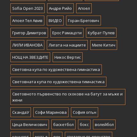
Sofia Open 2023
Андре Рийо
Апоел
Апоел Тел Авив
ВИДЕО
Горан Брегович
Григор Димитров
Ерос Рамацоти
Кубрат Пулев
ЛИЛИ ИВАНОВА
Лигата на нациите
Миле Китич
НОЩ НА ЗВЕЗДИТЕ
Никос Вертис
Световна купа по художествена гимнастика
Световната купа по художествена гимнастика
Световното първенство по скокове на батут за мъже и
жени
СкандаУ
Софи Маринова
София опън
Цеца Величкович
баскетбол
бокс
волейбол
концерт
метъл
рок
световно първенство