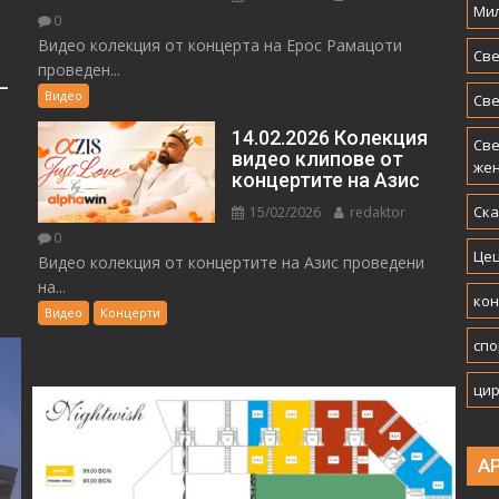
Мил
0
Видео колекция от концерта на Ерос Рамацоти
Све
проведен...
–
Видео
Све
14.02.2026 Колекция
Све
видео клипове от
же
концертите на Азис
Ск
15/02/2026
redaktor
0
Цец
Видео колекция от концертите на Азис проведени
на...
ко
Видео
Концерти
спо
ци
А