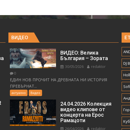
ВИДЕО
Е
AND
ВИДЕО: Велика
за
България – Зората
DJ 
30/05/2026
redaktor
0
Hol
ЕДИН НОВ ПРОЧИТ НА ДРЕВНАТА НИ ИСТОРИЯ
ПРЕВЪРНАТ...
Sof
актуално
Видео
Анд
R
24.04.2026 Колекция
видео клипове от
Гор
концерта на Ерос
Рамацоти
Куб
26/04/2026
redaktor