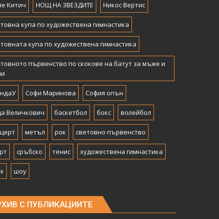
е Китич
НОЩ НА ЗВЕЗДИТЕ
Никос Вертис
товна купа по художествена гимнастика
товната купа по художествена гимнастика
товното първенство по скокове на батут за мъже и
ни
андаУ
Софи Маринова
София опън
а Величкович
баскетбол
бокс
волейбол
нцерт
метъл
рок
световно първенство
рт
сръбско
тенис
художествена гимнастика
рк
шоу
РХИВ С ПУБЛИКАЦИИТЕ