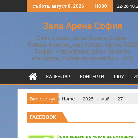
Skip
22-26.10
събота, август 8, 2026
НОВО
to
content
Зала Арена София
Сайт посветен на Арена София,
бивша Армеец, настояща Арена 8888
София – програма, дати, билети,
концерти, събития, волейбол, шоу
КАЛЕНДАР
КОНЦЕРТИ
ШОУ
И
Вие сте тук
Home
2025
май
27
FACEBOOK