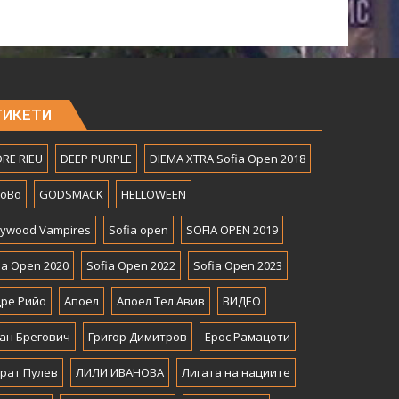
ТИКЕТИ
RE RIEU
DEEP PURPLE
DIEMA XTRA Sofia Open 2018
BoBo
GODSMACK
HELLOWEEN
lywood Vampires
Sofia open
SOFIA OPEN 2019
ia Open 2020
Sofia Open 2022
Sofia Open 2023
ре Рийо
Апоел
Апоел Тел Авив
ВИДЕО
ан Брегович
Григор Димитров
Ерос Рамацоти
рат Пулев
ЛИЛИ ИВАНОВА
Лигата на нациите