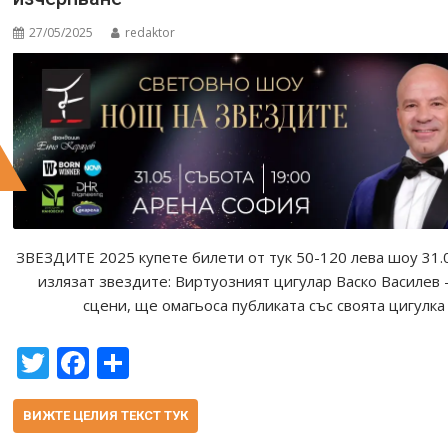
27/05/2025
redaktor
ЗВЕЗДИТЕ 2025 купете билети от тук 50-120 лева шоу 3
излязат звездите: Виртуозният цигулар Васко Василев 
сцени, ще омагьоса публиката със своята цигулка
T
F
S
w
ac
h
itt
e
ar
ВИЖТЕ ЦЕЛИЯ ТЕКСТ ТУК