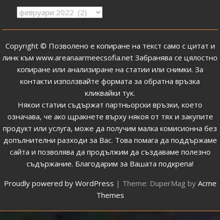
Архив
с
публикациите
Copyright © Позволено е копиране на текст само с цитат и
линк към
www.areanaarmeecsofia.net
Забранява се цялостно
копиране или анализиране на статии или снимки.
За
контакти използвайте формата за обратна връзка
кликвайки тук
.
Някои статии съдържат партньорски връзки, което
означава, че ако щракнете върху някоя от тях и закупите
продукт или услуга, може да получим малка комисионна без
допълнителни разходи за Вас. Това помага да поддържаме
сайта и позволява да продължим да създаваме полезно
съдържание. Благодарим за Вашата подкрепа!
Proudly powered by WordPress
|
Theme: DuperMag by
Acme
Themes