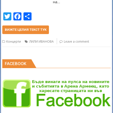
на…
T
F
S
w
ac
h
itt
e
ar
ВИЖТЕ ЦЕЛИЯ ТЕКСТ ТУК
er
b
e
Концерти
ЛИЛИ ИВАНОВА
Leave a comment
o
o
k
FACEBOOK