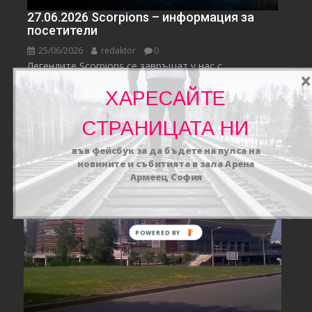
27.06.2026 Scorpions – информация за
посетители
25/06/2026
redaktor
0
Легендите Scorpions се завръщат у нас с
грандиозно...
ХАРЕСАЙТЕ
актуално
Концерти
Новини
СТРАНИЦАТА НИ
във фейсбук за да бъдете на пулса на
новините и събитията в зала Арена
Армеец София