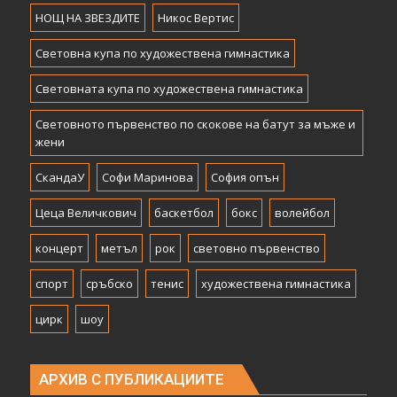
НОЩ НА ЗВЕЗДИТЕ
Никос Вертис
Световна купа по художествена гимнастика
Световната купа по художествена гимнастика
Световното първенство по скокове на батут за мъже и
жени
СкандаУ
Софи Маринова
София опън
Цеца Величкович
баскетбол
бокс
волейбол
концерт
метъл
рок
световно първенство
спорт
сръбско
тенис
художествена гимнастика
цирк
шоу
АРХИВ С ПУБЛИКАЦИИТЕ