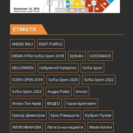
ЕТИКЕТИ
ANDRE RIEU
DEEP PURPLE
DIEMA XTRA Sofia Open 2018
DJ BoBo
GODSMACK
HELLOWEEN
Hollywood Vampires
Sofia open
SOFIA OPEN 2019
Sofia Open 2020
Sofia Open 2022
Sofia Open 2023
Андре Рийо
Апоел
Апоел Тел Авив
ВИДЕО
Горан Брегович
Григор Димитров
Ерос Рамацоти
Кубрат Пулев
ЛИЛИ ИВАНОВА
Лигата на нациите
Миле Китич