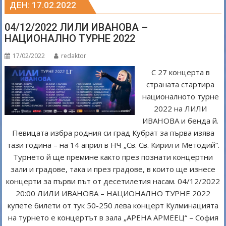
ДЕН:
17.02.2022
04/12/2022 ЛИЛИ ИВАНОВА –
НАЦИОНАЛНО ТУРНЕ 2022
17/02/2022
redaktor
С 27 концерта в
страната стартира
националното турне
2022 на ЛИЛИ
ИВАНОВА и бенда й.
Певицата избра родния си град Кубрат за първа изява
тази година – на 14 април в НЧ „Св. Св. Кирил и Методий“.
Турнето й ще премине както през познати концертни
зали и градове, така и през градове, в които ще изнесе
концерти за първи път от десетилетия насам. 04/12/2022
20:00 ЛИЛИ ИВАНОВА – НАЦИОНАЛНО ТУРНЕ 2022
купете билети от тук 50-250 лева концерт Кулминацията
на турнето е концертът в зала „АРЕНА АРМЕЕЦ“ – София