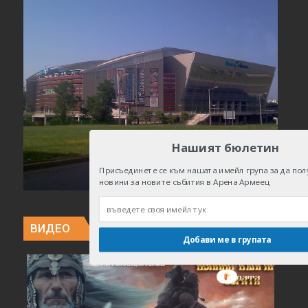
Нашият бюлетин
Присъединете се към нашата имейл група за да пол
новини за новите събития в Арена Армеец
ВИДЕО
Добави ме в групата