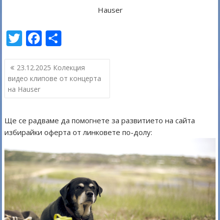
Hauser
T
F
S
w
ac
h
Навигация
itt
e
ar
23.12.2025 Колекция
видео клипове от концерта
er
b
e
на Hauser
o
o
Ще се радваме да помогнете за развитието на сайта
k
избирайки оферта от линковете по-долу: