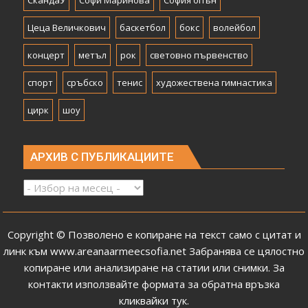
Цеца Величкович
баскетбол
бокс
волейбол
концерт
метъл
рок
световно първенство
спорт
сръбско
тенис
художествена гимнастика
цирк
шоу
АРХИВ С ПУБЛИКАЦИИТЕ
Архив
с
публикациите
Copyright © Позволено е копиране на текст само с цитат и
линк към
www.areanaarmeecsofia.net
Забранява се цялостно
копиране или анализиране на статии или снимки.
За
контакти използвайте формата за обратна връзка
кликвайки тук
.