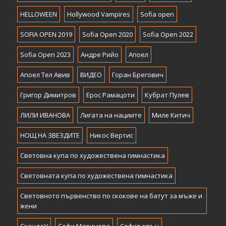
HELLOWEEN
Hollywood Vampires
Sofia open
SOFIA OPEN 2019
Sofia Open 2020
Sofia Open 2022
Sofia Open 2023
Андре Рийо
Апоел
Апоел Тел Авив
ВИДЕО
Горан Брегович
Григор Димитров
Ерос Рамацоти
Кубрат Пулев
ЛИЛИ ИВАНОВА
Лигата на нациите
Миле Китич
НОЩ НА ЗВЕЗДИТЕ
Никос Вертис
Световна купа по художествена гимнастика
Световната купа по художествена гимнастика
Световното първенство по скокове на батут за мъже и
жени
СкандаУ
Софи Маринова
София опън