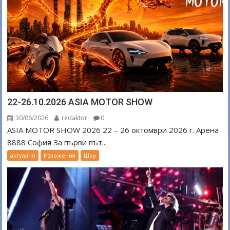
22-26.10.2026 ASIA MOTOR SHOW
30/06/2026
redaktor
0
ASIA MOTOR SHOW 2026 22 – 26 октомври 2026 г. Арена
8888 София За първи път...
актуално
Изложения
Шоу