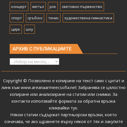
концерт
метъл
рок
световно първенство
спорт
сръбско
тенис
художествена гимнастика
цирк
шоу
АРХИВ С ПУБЛИКАЦИИТЕ
Архив
с
публикациите
Copyright © Позволено е копиране на текст само с цитат и
линк към
www.areanaarmeecsofia.net
Забранява се цялостно
копиране или анализиране на статии или снимки.
За
контакти използвайте формата за обратна връзка
кликвайки тук
.
Някои статии съдържат партньорски връзки, което
означава, че ако щракнете върху някоя от тях и закупите