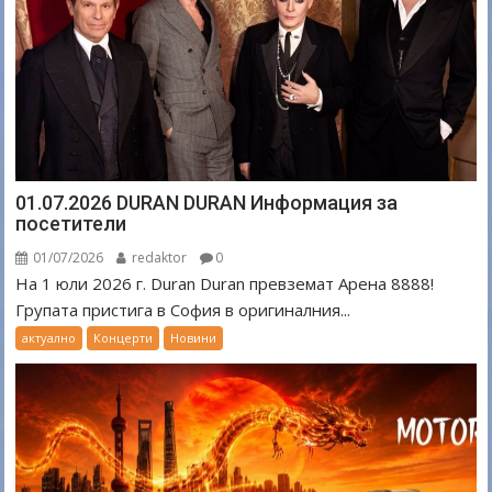
01.07.2026 DURAN DURAN Информация за
посетители
01/07/2026
redaktor
0
На 1 юли 2026 г. Duran Duran превземат Арена 8888!
Групата пристига в София в оригиналния...
актуално
Концерти
Новини