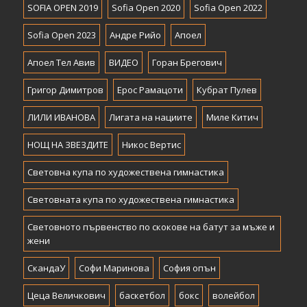
SOFIA OPEN 2019
Sofia Open 2020
Sofia Open 2022
Sofia Open 2023
Андре Рийо
Апоел
Апоел Тел Авив
ВИДЕО
Горан Брегович
Григор Димитров
Ерос Рамацоти
Кубрат Пулев
ЛИЛИ ИВАНОВА
Лигата на нациите
Миле Китич
НОЩ НА ЗВЕЗДИТЕ
Никос Вертис
Световна купа по художествена гимнастика
Световната купа по художествена гимнастика
Световното първенство по скокове на батут за мъже и
жени
СкандаУ
Софи Маринова
София опън
Цеца Величкович
баскетбол
бокс
волейбол