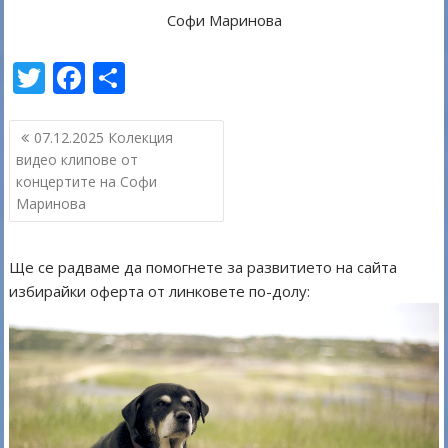
Софи Маринова
T
F
S
w
ac
h
Навигация
itt
e
ar
07.12.2025 Колекция
видео клипове от
er
b
e
концертите на Софи
o
Маринова
o
k
Ще се радваме да помогнете за развитието на сайта
избирайки оферта от линковете по-долу: