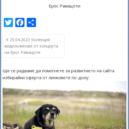
Ерос Рамацоти
T
F
S
w
ac
h
Навигация
itt
e
ar
25.04.2023 Колекция
видеоклипове от концерта
er
b
e
на Ерос Рамацоти
o
o
Ще се радваме да помогнете за развитието на сайта
k
избирайки оферта от линковете по-долу: