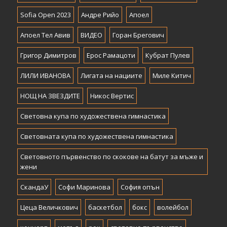
Sofia Open 2023
Андре Рийо
Апоел
Апоел Тел Авив
ВИДЕО
Горан Брегович
Григор Димитров
Ерос Рамацоти
Кубрат Пулев
ЛИЛИ ИВАНОВА
Лигата на нациите
Миле Китич
НОЩ НА ЗВЕЗДИТЕ
Никос Вертис
Световна купа по художествена гимнастика
Световната купа по художествена гимнастика
Световното първенство по скокове на батут за мъже и
жени
СкандаУ
Софи Маринова
София опън
Цеца Величкович
баскетбол
бокс
волейбол