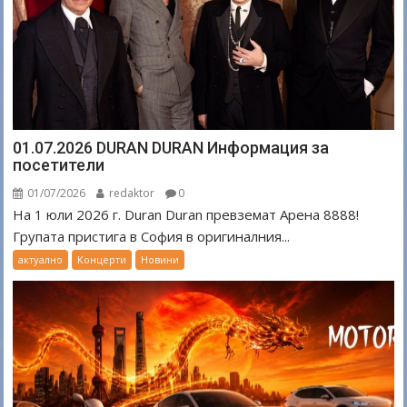
01.07.2026 DURAN DURAN Информация за
посетители
01/07/2026
redaktor
0
На 1 юли 2026 г. Duran Duran превземат Арена 8888!
Групата пристига в София в оригиналния...
актуално
Концерти
Новини