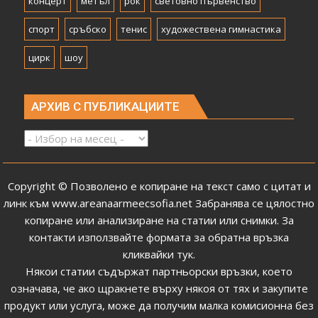
концерт
метъл
рок
световно първенство
спорт
сръбско
тенис
художествена гимнастика
цирк
шоу
АРХИВ С ПУБЛИКАЦИИТЕ
Архив
с
публикациите
Copyright © Позволено е копиране на текст само с цитат и
линк към
www.areanaarmeecsofia.net
Забранява се цялостно
копиране или анализиране на статии или снимки.
За
контакти използвайте формата за обратна връзка
кликвайки тук
.
Някои статии съдържат партньорски връзки, което
означава, че ако щракнете върху някоя от тях и закупите
продукт или услуга, може да получим малка комисионна без